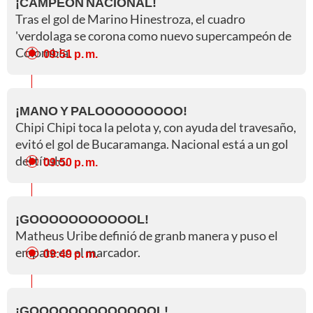
¡CAMPEÓN NACIONAL!
Tras el gol de Marino Hinestroza, el cuadro
'verdolaga se corona como nuevo supercampeón de
Colombia.
09:51 p. m.
¡MANO Y PALOOOOOOOOO!
Chipi Chipi toca la pelota y, con ayuda del travesaño,
evitó el gol de Bucaramanga. Nacional está a un gol
del título.
09:50 p. m.
¡GOOOOOOOOOOOL!
Matheus Uribe definió de granb manera y puso el
empate en el marcador.
09:49 p. m.
¡GOOOOOOOOOOOOOL!