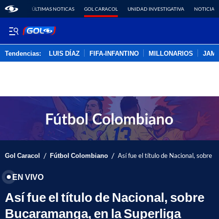
ÚLTIMAS NOTICAS
GOL CARACOL
UNIDAD INVESTIGATIVA
NOTICIAS
Tendencias:
LUIS DÍAZ
FIFA-INFANTINO
MILLONARIOS
JAM
PUBLICIDAD
/
/
Gol Caracol
Fútbol Colombiano
Así fue el título de Nacional, sobre
EN VIVO
Así fue el título de Nacional, sobre
Bucaramanga, en la Superliga