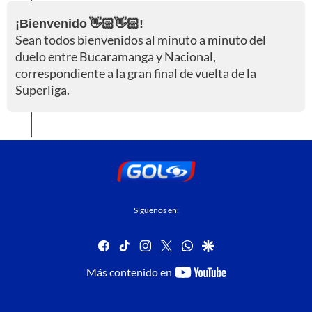
¡Bienvenido 👋🏻👋🏻!
Sean todos bienvenidos al minuto a minuto del
duelo entre Bucaramanga y Nacional,
correspondiente a la gran final de vuelta de la
Superliga.
Síguenos en:
facebook
tiktok
instagram
twitter
whatsapp
google
youtube-
Más contenido en
footer