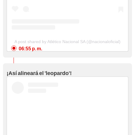
A post shared by Atlético Nacional SA (@nacionaloficial)
06:55 p. m.
¡Así alineará el 'leopardo'!