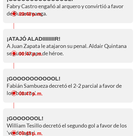
Fabry Castro engañó al arquero y convirtió a favor
de Bucaramanga.
09:48 p. m.
¡ATAJÓ ALADIIIIIIIIR!
A Juan Zapata le atajaron su penal. Aldair Quintana
se puso la capa de héroe.
09:47 p. m.
¡GOOOOOOOOOOL!
Fabián Sambueza decretó el 2-2 parcial a favor de
los 'búcaros'.
09:47 p. m.
¡GOOOOOOL!
William Tesillo decretó el segundo gol a favor de los
'verdolagas'.
09:45 p. m.