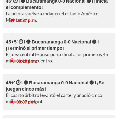
46' ⏱️ l 🟡 Bucaramanga 0-0 Nacional 🟢 l ¡Inicia
el complemento!
La pelota vuelve a rodar en el estadio Américo
Montanini.
08:27 p. m.
45+5' ⏱️ l 🟡 Bucaramanga 0-0 Nacional 🟢 l
¡Terminó el primer tiempo!
El juez central le puso punto final a los primeros 45
minutos del encuentro.
08:19 p. m.
45+' ⏱️ l 🟡 Bucaramanga 0-0 Nacional 🟢 l ¡Se
juegan cinco más!
El cuarto árbitro levantó el cartel y añadió cinco
minutos de fútbol.
08:07 p. m.