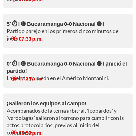
5' ⏱️ l 🟡 Bucaramanga 0-0 Nacional 🟢 l
Partido parejo en los primeros cinco minutos de
juego.
07:33 p. m.
0' ⏱️ l 🟡 Bucaramanga 0-0 Nacional 🟢 l ¡Inició el
partido!
La pelota ya rueda en el Américo Montanini.
07:29 p. m.
¡Salieron los equipos al campo!
Acompañados de la terna arbitral, 'leopardos' y
'verdolagas' salieron al terreno para cumplir con ls
actos protocolarios, previos al inicio del
compromiso.
06:59 p. m.