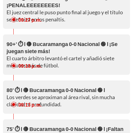
¡PENALEEEEEEEES!
El juez central le puso punto final al juego y el título
se definirá en los penaltis.
09:27 p. m.
90+' ⏱️ l 🟡 Bucaramanga 0-0 Nacional 🟢 l ¡Se
juegan siete más!
El cuarto árbitro levantó el cartel y añadió siete
minutos más de fútbol.
09:18 p. m.
80' ⏱️ l 🟡 Bucaramanga 0-0 Nacional 🟢 l
Los verdes se aproximan al área rival, sin mucha
claridad ni profundidad.
09:13 p. m.
75' ⏱️ l 🟡 Bucaramanga 0-0 Nacional 🟢 l ¡Faltan