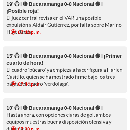
19' ⏱️ l 🟡 Bucaramanga 0-0 Nacional 🟢 l
¡Posible roja!
El juez central revisa en el VAR una posible
expulsión a Aldair Gutiérrez, por falta sobre Marino
Hinestroza.
07:48 p. m.
15' ⏱️ l 🟡 Bucaramanga 0-0 Nacional 🟢 l ¡Primer
cuarto de hora!
El cuadro 'búcaro' ya empieza a hacer figura a Harlen
Casitllo, quien se ha mostrado firme bajo los tres
palos del cuadro 'verdolaga'.
07:44 p. m.
10' ⏱️ l 🟡 Bucaramanga 0-0 Nacional 🟢 l
Hasta ahora, con opciones claras de gol, ambos
equipos muestras buena disposición ofensiva y
dinámica.
07:38 p. m.