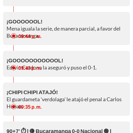
¡GOOOOOOL!
Mena iguala la serie, de manera parcial, a favor del
Bucaramanga.
09:44 p. m.
¡GOOOOOOOOOOOL!
Edwin Cardona la aseguró y puso el 0-1.
09:43 p. m.
¡CHIPI CHIPI ATAJÓ!
El guardameta 'verdolaga' le atajó el penal a Carlos
Henao.
09:35 p. m.
90+7' ⏱️ l 🟡 Bucaramanga 0-0 Nacional 🟢 l