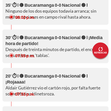
35' ⏱️ l 🟡 Bucaramanga 0-0 Nacional 🟢 l
Ninguno de los dos equipos todavía arranca; sin
muchas opciones en campo rival hasta ahora.
08:02 p. m.
30' ⏱️ l 🟡 Bucaramanga 0-0 Nacional 🟢 l ¡Media
hora de partido!
Después de treinta minutos de partido, el encuentro
REFRESCAR
se mantiene en 'tablas'.
07:55 p. m.
20' ⏱️ l 🟡 Bucaramanga 0-0 Nacional 🟢 l
¡Rojaaaa!
Aldair Gutiérrez vio el cartón rojo, por falta fuerte
sobre Marino Hinetsroza.
07:53 p. m.