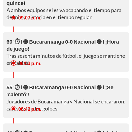
quince!
A ambos equipos se les va acabando el tiempo para
definir la historia en el tiempo regular.
09:07 p. m.
60' ⏱️ l 🟡 Bucaramanga 0-0 Nacional 🟢 l ¡Hora
de juego!
Tras sesenta minutos de fútbol, el juego se mantiene
en 'tablas'.
08:53 p. m.
55' ⏱️ l 🟡 Bucaramanga 0-0 Nacional 🟢 l ¡Se
'calentó'!
Jugadores de Bucaramanga y Nacional se encararon;
casi se van a los golpes.
08:42 p. m.