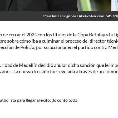
Efraín Juárez dirigiendo a Atlético Nacional.
Foto: Col
o de cerrar el 2024 con los títulos de la Copa Betplay y la L
mbre sobre cómo iba a culminar el proceso del director técni
pección de Policía, por su accionar en el partido contra Med
guridad de Medellín decidió anular dicha sanción que le imp
s años. La nueva decisión fue revelada a través de un comu
tbolista para llegar al éxito: ¡lo contó todo!