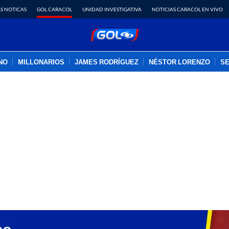
S NOTICAS
GOL CARACOL
UNIDAD INVESTIGATIVA
NOTICIAS CARACOL EN VIVO
INO
MILLONARIOS
JAMES RODRÍGUEZ
NÉSTOR LORENZO
SE
PUBLICIDAD