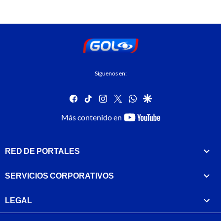
Síguenos en:
facebook
tiktok
instagram
twitter
whatsapp
google
youtube-
Más contenido en
footer
RED DE PORTALES
SERVICIOS CORPORATIVOS
LEGAL