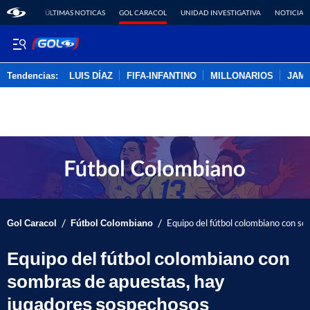
ÚLTIMAS NOTICAS
GOL CARACOL
UNIDAD INVESTIGATIVA
NOTICIAS
Tendencias:
LUIS DÍAZ
FIFA-INFANTINO
MILLONARIOS
JAM
PUBLICIDAD
/
/
Gol Caracol
Fútbol Colombiano
Equipo del fútbol colombiano con s
Equipo del fútbol colombiano con
sombras de apuestas, hay
jugadores sospechosos