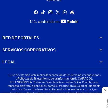
facebook
tiktok
instagram
twitter
whatsapp
google
youtube-
Más contenido en
footer
RED DE PORTALES
SERVICIOS CORPORATIVOS
LEGAL
El uso de este sitio web implica la aceptación de los
Términos y condiciones
y
Políticas de Tratamiento de la Información
de
CARACOL
TELEVISIÓN S.A.
Todos los Derechos Reservados D.R.A. Prohibida su
reproducción total o parcial, así como su traducción a cualquier idioma sin
autorización escrita de su titular. Reproduction in whole or in part, or
cl
translation without written permission is prohibited. All rights reserved
2025.
PUBLICIDA
MIEMBRO DE: