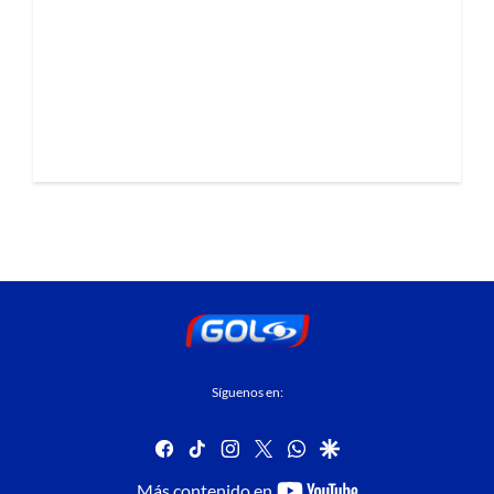
Síguenos en:
facebook
tiktok
instagram
twitter
whatsapp
google
youtube-
Más contenido en