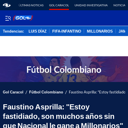
ÚLTIMAS NOTICAS
GOL CARACOL
UNIDAD INVESTIGATIVA
NOTICIAS
Tendencias:
LUIS DÍAZ
FIFA-INFANTINO
MILLONARIOS
JAM
PUBLICIDAD
/
/
Gol Caracol
Fútbol Colombiano
Faustino Asprilla: "Estoy fastidiado
Faustino Asprilla: "Estoy
fastidiado, son muchos años sin
que Nacional le gane a Millonarios"