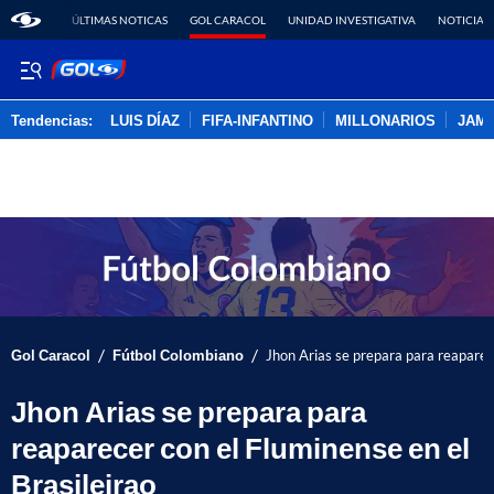
ÚLTIMAS NOTICAS
GOL CARACOL
UNIDAD INVESTIGATIVA
NOTICIAS
Tendencias:
LUIS DÍAZ
FIFA-INFANTINO
MILLONARIOS
JAM
PUBLICIDAD
/
/
Gol Caracol
Fútbol Colombiano
Jhon Arias se prepara para reaparece
Jhon Arias se prepara para
reaparecer con el Fluminense en el
Brasileirao