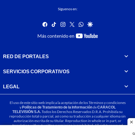
Síguenos en:
facebook
tiktok
instagram
twitter
whatsapp
google
youtube-
Más contenido en
footer
RED DE PORTALES
SERVICIOS CORPORATIVOS
LEGAL
El uso de este sitio web implica la aceptación de los
Términos y condiciones
y
Políticas de Tratamiento de la Información
de
CARACOL
TELEVISIÓN S.A.
Todos los Derechos Reservados D.R.A. Prohibida su
reproducción total o parcial, así como su traducción a cualquier idioma sin
autorización escrita de su titular. Reproduction in whole or in part, or
cl
translation without written permission is prohibited. All rights reserved
2025.