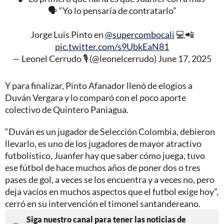
🗣️ “Yo lo pensaría de contratarlo”
Jorge Luis Pinto en
@supercombocali
💻📲
pic.twitter.com/s9UbkEaN81
— Leonel Cerrudo 🎙️ (@leonelcerrudo)
June 17, 2025
Y para finalizar, Pinto Afanador llenó de elogios a
Duván Vergara y lo comparó con el poco aporte
colectivo de Quintero Paniagua.
“Duván es un jugador de Selección Colombia, debieron
llevarlo, es uno de los jugadores de mayor atractivo
futbolístico, Juanfer hay que saber cómo juega, tuvo
ese fútbol de hace muchos años de poner dos o tres
pases de gol, a veces se los encuentra y a veces no, pero
deja vacíos en muchos aspectos que el futbol exige hoy”,
cerró en su intervención el timonel santandereano.
Siga nuestro canal para tener las noticias de