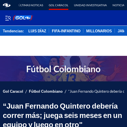
ÚLTIMAS NOTICAS
GOL CARACOL
UNIDAD INVESTIGATIVA
NOTICIAS
Tendencias:
LUIS DÍAZ
FIFA-INFANTINO
MILLONARIOS
JAM
PUBLICIDAD
/
/
Gol Caracol
Fútbol Colombiano
“Juan Fernando Quintero debería cor
“Juan Fernando Quintero debería
correr más; juega seis meses en un
equipo y luego en otro"