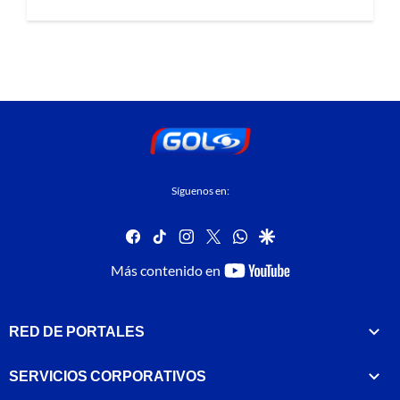
Síguenos en:
facebook
tiktok
instagram
twitter
whatsapp
google
youtube-
Más contenido en
footer
RED DE PORTALES
SERVICIOS CORPORATIVOS