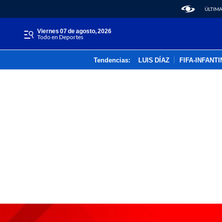
ÚLTIMA
viernes 07 de agosto, 2026
Todo en Deportes
Tendencias:
LUIS DÍAZ
FIFA-INFANT