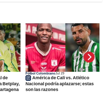
Fútbol Colombiano
Jul 29
l de
América de Cali vs. Atlético
a Betplay,
Nacional podría aplazarse; estas
Cartagena
son las razones