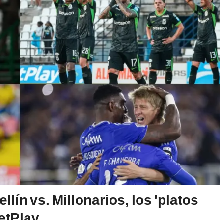
lín vs. Millonarios, los 'platos
BetPlay