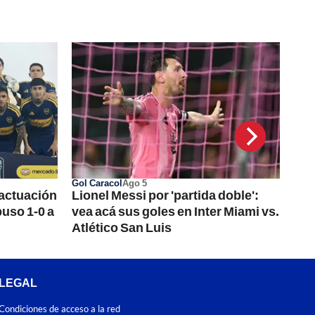
Gol Caracol
Ago 5
 actuación
Lionel Messi por 'partida doble':
uso 1-0 a
vea acá sus goles en Inter Miami vs.
Atlético San Luis
LEGAL
Condiciones de acceso a la red