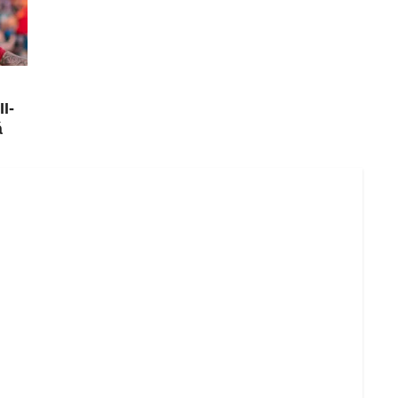
II-
á