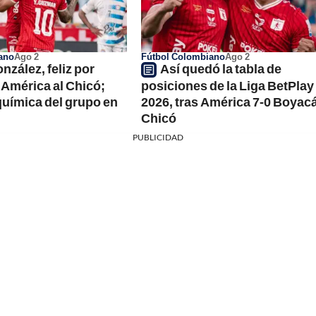
ano
Ago 2
Fútbol Colombiano
Ago 2
nzález, feliz por
Así quedó la tabla de
 América al Chicó;
posiciones de la Liga BetPlay 
 química del grupo en
2026, tras América 7-0 Boyac
Chicó
PUBLICIDAD