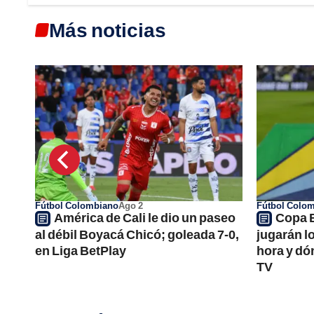
Más noticias
Fútbol Colombiano
Ago 2
Fútbol Colo
América de Cali le dio un paseo
Copa B
 en
al débil Boyacá Chicó; goleada 7-0,
jugarán lo
en Liga BetPlay
hora y dó
TV