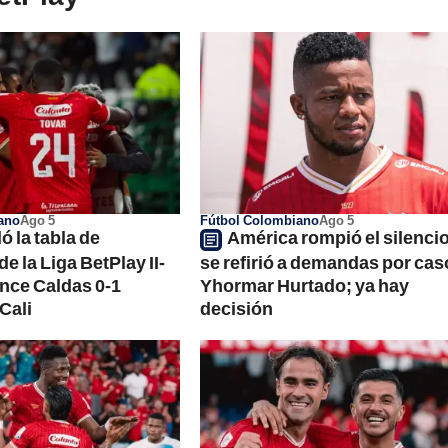
ano
Ago 5
Fútbol Colombiano
Ago 5
ó la tabla de
América rompió el silencio
e la Liga BetPlay II-
se refirió a demandas por cas
Once Caldas 0-1
Yhormar Hurtado; ya hay
Cali
decisión