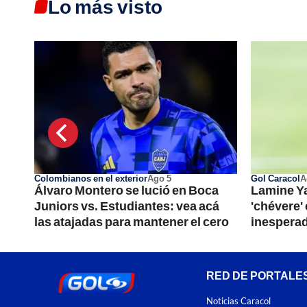
Lo más visto
Colombianos en el exterior
Ago 5
Gol Caracol
A
 en
Álvaro Montero se lució en Boca
Lamine Ya
que
Juniors vs. Estudiantes: vea acá
'chévere'
las atajadas para mantener el cero
inespera
RED DE PORTALE
Noticias Caracol