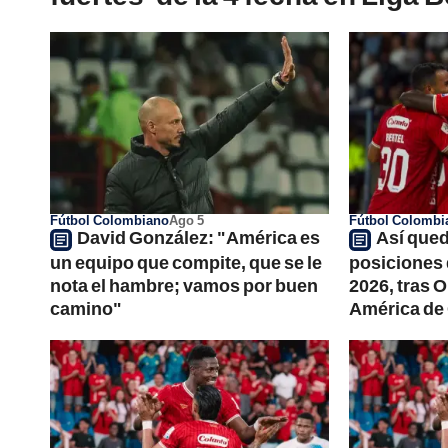
Fútbol Colombiano
Ago 5
Fútbol Colombi
David González: "América es
Así qued
un equipo que compite, que se le
posiciones d
nota el hambre; vamos por buen
2026, tras 
camino"
América de 