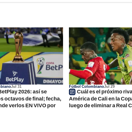
mbiano
Jul 31
Fútbol Colombiano
Jul 29
etPlay 2026: así se
Cuál es el próximo riva
s octavos de final; fecha,
América de Cali en la Cop
nde verlos EN VIVO por
luego de eliminar a Real 