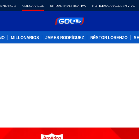
S NOTICAS
GOL CARACOL
UNIDAD INVESTIGATIVA
NOTICIAS CARACOL EN VIVO
INO
MILLONARIOS
JAMES RODRÍGUEZ
NÉSTOR LORENZO
SE
PUBLICIDAD