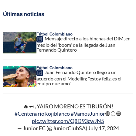
Últimas noticias
Fútbol Colombiano
Mensaje directo a los hinchas del DIM, en
medio del 'boom' de la llegada de Juan
Fernando Quintero
Fútbol Colombiano
Juan Fernando Quintero llegó a un
acuerdo con el Medellín; "estoy feliz, es el
equipo que amo"
🔥🦈 ¡YAIRO MORENO ES TIBURÓN!
#CentenarioRojiblanco
#VamosJunior
🔴⚪🔵
pic.twitter.com/Q8D93cwJN5
— Junior FC (@JuniorClubSA)
July 17, 2024