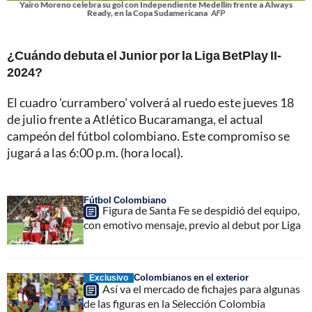
Yairo Moreno celebra su gol con Independiente Medellín frente a Always
Ready, en la Copa Sudamericana
AFP
¿Cuándo debuta el Junior por la Liga BetPlay II-
2024?
El cuadro 'currambero' volverá al ruedo este jueves 18
de julio frente a Atlético Bucaramanga, el actual
campeón del fútbol colombiano. Este compromiso se
jugará a las 6:00 p.m. (hora local).
Fútbol Colombiano
Figura de Santa Fe se despidió del equipo,
con emotivo mensaje, previo al debut por Liga
Colombianos en el exterior
Exclusivo
Así va el mercado de fichajes para algunas
de las figuras en la Selección Colombia