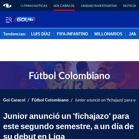
ÚLTIMAS NOTICAS
GOL CARACOL
UNIDAD INVESTIGATIVA
NOTICIAS
Tendencias:
LUIS DÍAZ
FIFA-INFANTINO
MILLONARIOS
JAM
PUBLICIDAD
/
/
Gol Caracol
Fútbol Colombiano
Junior anunció un 'fichajazo' para e
Junior anunció un 'fichajazo' para
este segundo semestre, a un día de
su debut en Liga