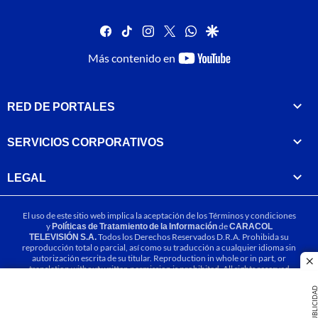
facebook
tiktok
instagram
twitter
whatsapp
google
youtube-
Más contenido en
footer
RED DE PORTALES
SERVICIOS CORPORATIVOS
LEGAL
El uso de este sitio web implica la aceptación de los
Términos y condiciones
y
Políticas de Tratamiento de la Información
de
CARACOL
TELEVISIÓN S.A.
Todos los Derechos Reservados D.R.A. Prohibida su
reproducción total o parcial, así como su traducción a cualquier idioma sin
autorización escrita de su titular. Reproduction in whole or in part, or
cl
translation without written permission is prohibited. All rights reserved
2025.
PUBLICIDA
MIEMBRO DE: