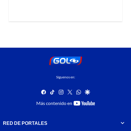
Síguenos en:
facebook
tiktok
instagram
twitter
whatsapp
google
youtube-
Más contenido en
footer
RED DE PORTALES