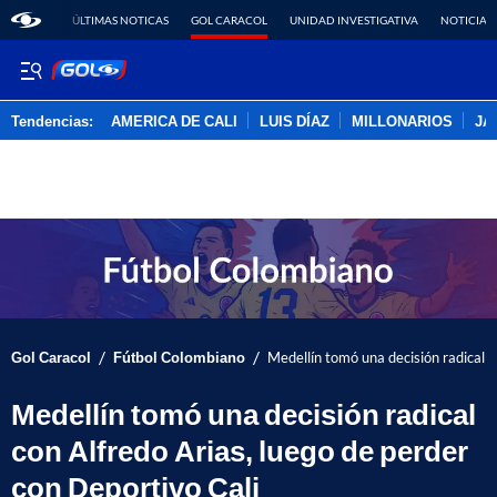
ÚLTIMAS NOTICAS
GOL CARACOL
UNIDAD INVESTIGATIVA
NOTICIAS
Tendencias:
AMERICA DE CALI
LUIS DÍAZ
MILLONARIOS
JA
PUBLICIDAD
/
/
Gol Caracol
Fútbol Colombiano
Medellín tomó una decisión radical c
Medellín tomó una decisión radical
con Alfredo Arias, luego de perder
con Deportivo Cali