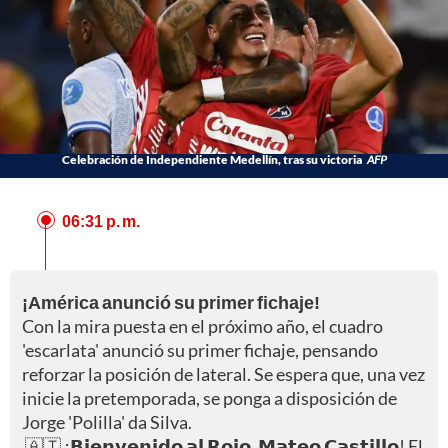
Celebración de Independiente Medellín, tras su victoria
AFP
06:31 p. m.
¡América anunció su primer fichaje!
Con la mira puesta en el próximo año, el cuadro
'escarlata' anunció su primer fichaje, pensando
reforzar la posición de lateral. Se espera que, una vez
inicie la pretemporada, se ponga a disposición de
Jorge 'Polilla' da Silva.
🇦🇹 ¡𝗕𝗶𝗲𝗻𝘃𝗲𝗻𝗶𝗱𝗼 𝗮𝗹 𝗥𝗼𝗷𝗼, 𝗠𝗮𝘁𝗲𝗼 𝗖𝗮𝘀𝘁𝗶𝗹𝗹𝗼! El