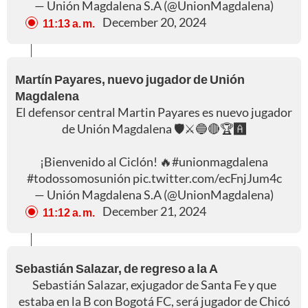
— Unión Magdalena S.A (@UnionMagdalena)
December 20, 2024
11:13 a. m.
Martín Payares, nuevo jugador de Unión
Magdalena
El defensor central Martin Payares es nuevo jugador
de Unión Magdalena 🛡️⚔️🔵🔴🏆🅰️
¡Bienvenido al Ciclón! 🔥
#unionmagdalena
#todossomosunión
pic.twitter.com/ecFnjJum4c
— Unión Magdalena S.A (@UnionMagdalena)
December 21, 2024
11:12 a. m.
Sebastián Salazar, de regreso a la A
Sebastián Salazar, exjugador de Santa Fe y que
estaba en la B con Bogotá FC, será jugador de Chicó