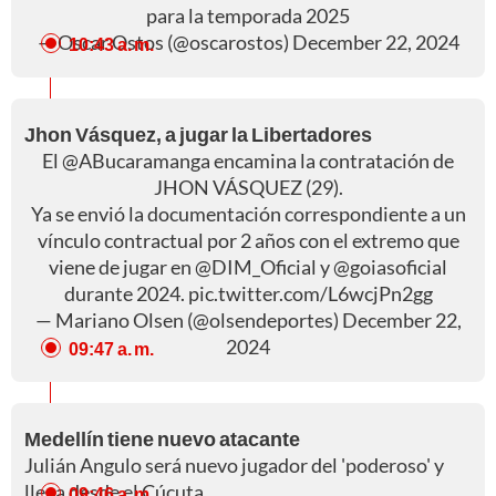
para la temporada 2025
— Oscar Ostos (@oscarostos)
December 22, 2024
10:43 a. m.
Jhon Vásquez, a jugar la Libertadores
El
@ABucaramanga
encamina la contratación de
JHON VÁSQUEZ (29).
Ya se envió la documentación correspondiente a un
vínculo contractual por 2 años con el extremo que
viene de jugar en
@DIM_Oficial
y
@goiasoficial
durante 2024.
pic.twitter.com/L6wcjPn2gg
— Mariano Olsen (@olsendeportes)
December 22,
2024
09:47 a. m.
Medellín tiene nuevo atacante
Julián Angulo será nuevo jugador del 'poderoso' y
llega desde el Cúcuta.
09:46 a. m.