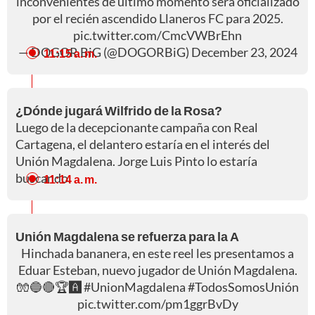
inconvenientes de último momento será oficializado
por el recién ascendido Llaneros FC para 2025.
pic.twitter.com/CmcVWBrEhn
— DOGOR BiG (@DOGORBiG)
December 23, 2024
11:15 a. m.
¿Dónde jugará Wilfrido de la Rosa?
Luego de la decepcionante campaña con Real
Cartagena, el delantero estaría en el interés del
Unión Magdalena. Jorge Luis Pinto lo estaría
buscando.
11:14 a. m.
Unión Magdalena se refuerza para la A
Hinchada bananera, en este reel les presentamos a
Eduar Esteban, nuevo jugador de Unión Magdalena.
🧤🔵🔴🏆🅰️
#UnionMagdalena
#TodosSomosUnión
pic.twitter.com/pm1ggrBvDy