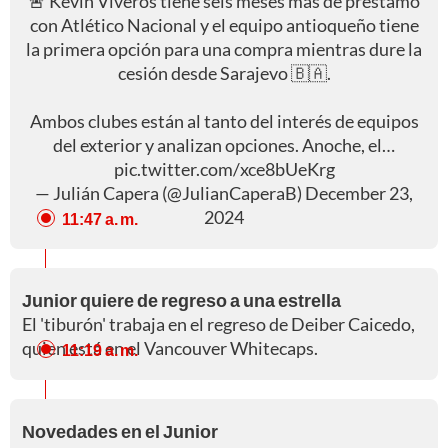
🚨 Kevin Viveros tiene seis meses más de préstamo
con Atlético Nacional y el equipo antioqueño tiene
la primera opción para una compra mientras dure la
cesión desde Sarajevo 🇧🇦.
Ambos clubes están al tanto del interés de equipos
del exterior y analizan opciones. Anoche, el…
pic.twitter.com/xce8bUeKrg
— Julián Capera (@JulianCaperaB)
December 23,
2024
11:47 a. m.
Junior quiere de regreso a una estrella
El 'tiburón' trabaja en el regreso de Deiber Caicedo,
quien está en el Vancouver Whitecaps.
11:19 a. m.
Novedades en el Junior