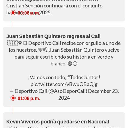
Cristian Sención continuará con el conjunto
bananero para 2025.
03:06 p. m.
Juan Sebastián Quintero regresa al Cali
🇳🇬⚽️ El Deportivo Cali recibe con orgullo a uno de
los nuestros. 💚🫡 Juan Sebastián Quintero vuelve
para seguir escribiendo su historia en verde y
blanco. 🟢⚪️
¡Vamos con todo,
#TodosJuntos
!
pic.twitter.com/vBwuOBaQjg
— Deportivo Cali (@AsoDeporCali)
December 23,
2024
01:08 p. m.
Kevin Viveros podría quedarse en Nacional