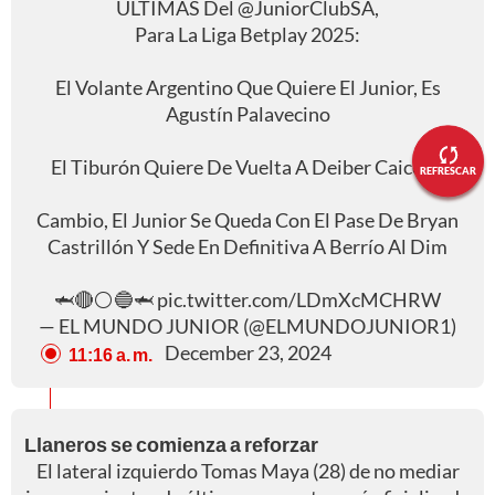
ULTIMAS Del
@JuniorClubSA
,
Para La Liga Betplay 2025:
El Volante Argentino Que Quiere El Junior, Es
Agustín Palavecino
El Tiburón Quiere De Vuelta A Deiber Caicedo
REFRESCAR
Cambio, El Junior Se Queda Con El Pase De Bryan
Castrillón Y Sede En Definitiva A Berrío Al Dim
🦈🔴⚪🔵🦈
pic.twitter.com/LDmXcMCHRW
— EL MUNDO JUNIOR (@ELMUNDOJUNIOR1)
December 23, 2024
11:16 a. m.
Llaneros se comienza a reforzar
El lateral izquierdo Tomas Maya (28) de no mediar