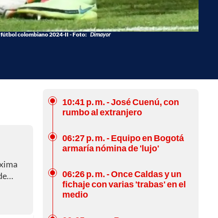
 fútbol colombiano 2024-II - Foto:
Dimayor
10:41 p. m.
- José Cuenú, con
rumbo al extranjero
06:27 p. m.
- Equipo en Bogotá
armaría nómina de 'lujo'
óxima
06:26 p. m.
- Once Caldas y un
 de…
fichaje con varias 'trabas' en el
medio