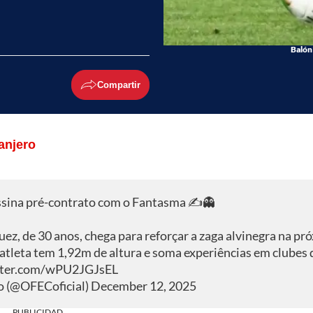
Balón
Compartir
anjero
ina pré-contrato com o Fantasma ✍️👻
, de 30 anos, chega para reforçar a zaga alvinegra na pr
atleta tem 1,92m de altura e soma experiências em clubes
itter.com/wPU2JGJsEL
o (@OFECoficial)
December 12, 2025
PUBLICIDAD