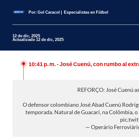
Por:
Gol Caracol
Especialistas en Fútbol
12 de dic, 2025
Actualizado 12 de dic, 2025
10:41 p. m.
- José Cuenú, con rumbo al extr
Facebook
X
REFORÇO: José Cuenú ass
Whatsapp
O defensor colombiano José Abad Cuenú Rodríguez
temporada. Natural de Guacarí, na Colômbia, o 
pic.tw
— Operário Ferroviári