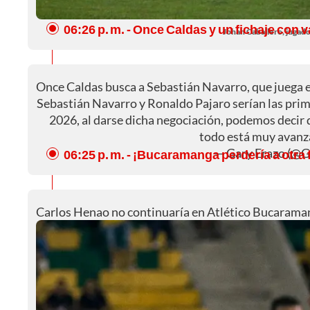
06:26 p. m.
- Once Caldas y un fichaje con va
Johan Caballero, jugado
Once Caldas busca a Sebastián Navarro, que juega e
Sebastián Navarro y Ronaldo Pajaro serían las prim
2026, al darse dicha negociación, podemos decir 
todo está muy avan
— Gary Erazo (@
06:25 p. m.
- ¡Bucaramanga perdería a otra 
Carlos Henao no continuaría en Atlético Bucaraman