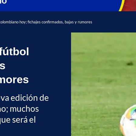
 colombiano hoy; fichajes confirmados, bajas y rumores
fútbol
es
umores
va edición de
ano; muchos
ue será el