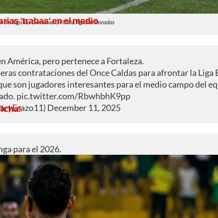
rias 'trabas' en el medio
r de Águilas Doradas.
OFICIAL Águilas Doradas
n América, pero pertenece a Fortaleza.
eras contrataciones del Once Caldas para afrontar la Liga
que son jugadores interesantes para el medio campo del eq
zado.
pic.twitter.com/RbwhbhK9pp
GaryErazo11)
December 11, 2025
ficha!
ga para el 2026.