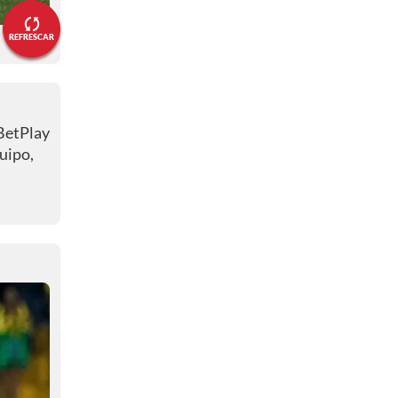
REFRESCAR
 BetPlay
uipo,