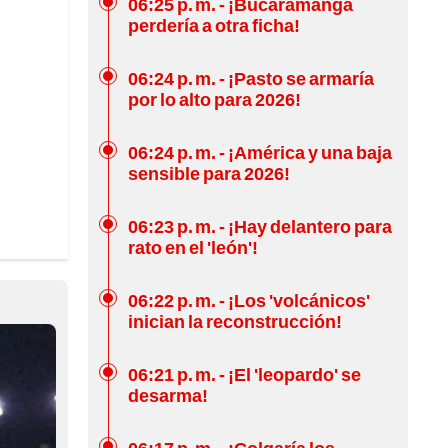
06:25 p. m.
- ¡Bucaramanga
perdería a otra ficha!
06:24 p. m.
- ¡Pasto se armaría
por lo alto para 2026!
06:24 p. m.
- ¡América y una baja
sensible para 2026!
06:23 p. m.
- ¡Hay delantero para
rato en el 'león'!
06:22 p. m.
- ¡Los 'volcánicos'
inician la reconstrucción!
06:21 p. m.
- ¡El 'leopardo' se
desarma!
06:17 p. m.
- ¡Colgaría los