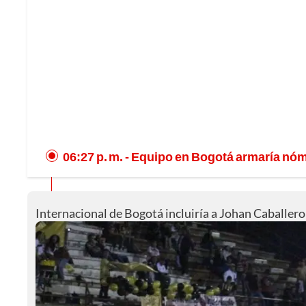
06:27 p. m.
- Equipo en Bogotá armaría nómi
Internacional de Bogotá incluiría a Johan Caballero