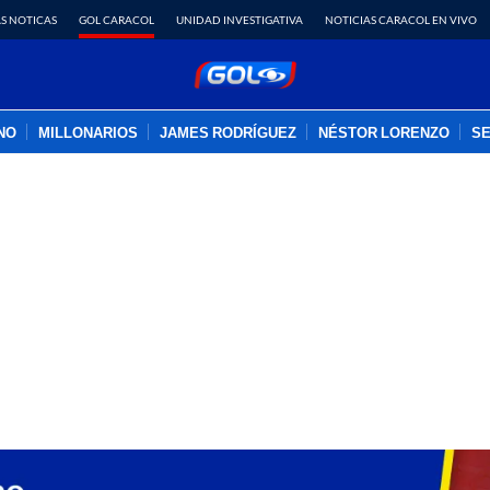
S NOTICAS
GOL CARACOL
UNIDAD INVESTIGATIVA
NOTICIAS CARACOL EN VIVO
INO
MILLONARIOS
JAMES RODRÍGUEZ
NÉSTOR LORENZO
SE
PUBLICIDAD