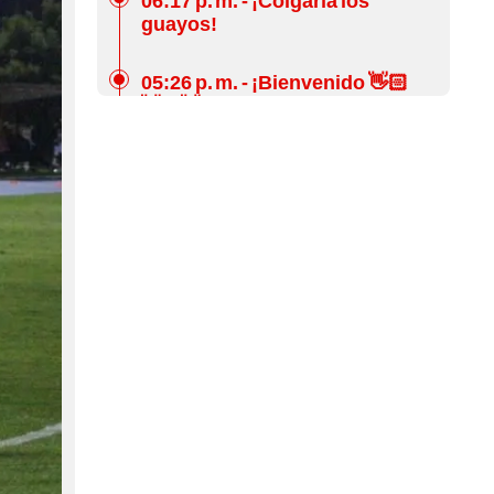
guayos!
05:26 p. m.
- ¡Bienvenido 👋🏻
👋🏻👋🏻!