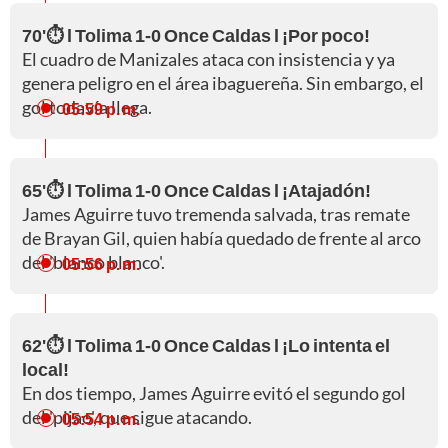
70'⏱️ l Tolima 1-0 Once Caldas l ¡Por poco!
El cuadro de Manizales ataca con insistencia y ya
genera peligro en el área ibaguereña. Sin embargo, el
gol todavía llega.
05:59 p. m.
65'⏱️ l Tolima 1-0 Once Caldas l ¡Atajadón!
James Aguirre tuvo tremenda salvada, tras remate
de Brayan Gil, quien había quedado de frente al arco
del 'blanco blanco'.
05:56 p. m.
62'⏱️ l Tolima 1-0 Once Caldas l ¡Lo intenta el
local!
En dos tiempo, James Aguirre evitó el segundo gol
del 'pijao', que sigue atacando.
05:54 p. m.