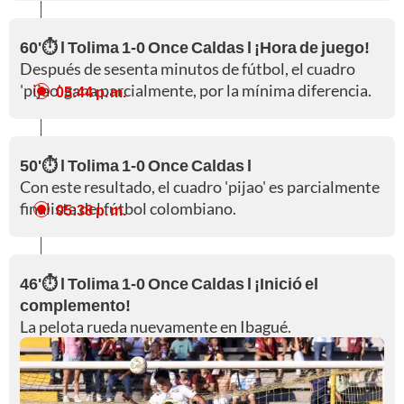
60'⏱️ l Tolima 1-0 Once Caldas l ¡Hora de juego!
Después de sesenta minutos de fútbol, el cuadro
'pijao' gana parcialmente, por la mínima diferencia.
05:44 p. m.
50'⏱️ l Tolima 1-0 Once Caldas l
Con este resultado, el cuadro 'pijao' es parcialmente
finalista del fútbol colombiano.
05:38 p. m.
46'⏱️ l Tolima 1-0 Once Caldas l ¡Inició el
complemento!
La pelota rueda nuevamente en Ibagué.