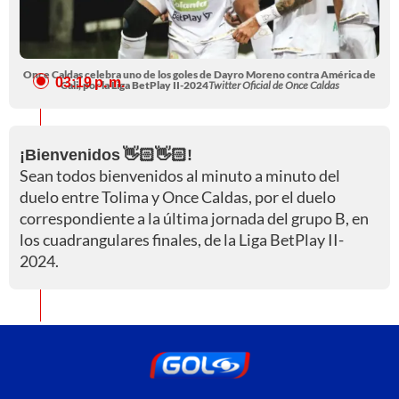
Once Caldas celebra uno de los goles de Dayro Moreno contra América de
03:19 p. m.
Cali, por la Liga BetPlay II-2024
Twitter Oficial de Once Caldas
¡Bienvenidos 👋🏻👋🏻!
Sean todos bienvenidos al minuto a minuto del
duelo entre Tolima y Once Caldas, por el duelo
correspondiente a la última jornada del grupo B, en
los cuadrangulares finales, de la Liga BetPlay II-
2024.