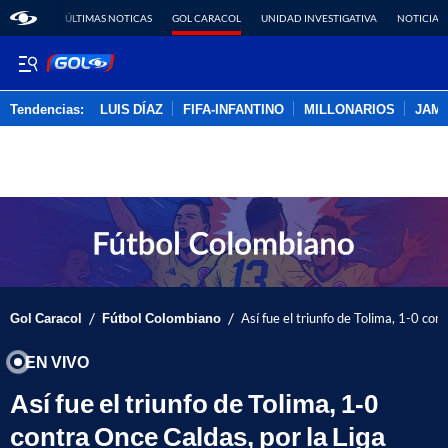
ÚLTIMAS NOTICAS
GOL CARACOL
UNIDAD INVESTIGATIVA
NOTICIAS
Tendencias:
LUIS DÍAZ
FIFA-INFANTINO
MILLONARIOS
JAM
PUBLICIDAD
/
/
Gol Caracol
Fútbol Colombiano
Así fue el triunfo de Tolima, 1-0 con
EN VIVO
Así fue el triunfo de Tolima, 1-0
contra Once Caldas, por la Liga