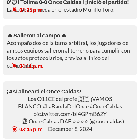
0'⏱️ l Tolima 0-0 Once Caldas l ¡Inició el partido!
La pelota ya rueda en el estadio Murillo Toro.
04:25 p. m.
🔥 Salieron al campo 🔥
Acompañados de la terna arbitral, los jugadores de
ambos equipos salieron al terreno para cumplir con
los actos protocolarios, previos al inico del
compromiso.
04:11 p. m.
¡Así alineará el Once Caldas!
Los O11CE del profe 🇮🇹 ¡VAMOS
BLANCO!
#LaBandaDelOnce
#OnceCaldas
pic.twitter.com/bI4GPmB62Y
— 🏆 Once Caldas DAF ⭐️⭐️⭐️⭐️ (@oncecaldas)
December 8, 2024
03:45 p. m.