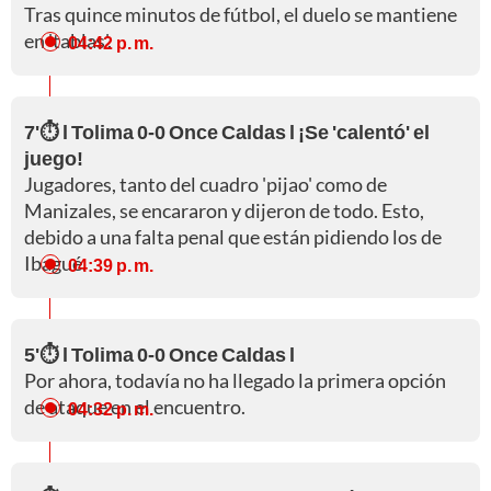
Tras quince minutos de fútbol, el duelo se mantiene
en 'tablas'.
04:42 p. m.
7'⏱️ l Tolima 0-0 Once Caldas l ¡Se 'calentó' el
juego!
Jugadores, tanto del cuadro 'pijao' como de
Manizales, se encararon y dijeron de todo. Esto,
debido a una falta penal que están pidiendo los de
Ibagué.
04:39 p. m.
5'⏱️ l Tolima 0-0 Once Caldas l
Por ahora, todavía no ha llegado la primera opción
de ataque en el encuentro.
04:32 p. m.