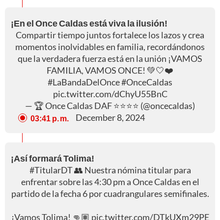
¡En el Once Caldas está viva la ilusión!
Compartir tiempo juntos fortalece los lazos y crea
momentos inolvidables en familia, recordándonos
que la verdadera fuerza está en la unión ¡VAMOS
FAMILIA, VAMOS ONCE! 💚🤍❤️
#LaBandaDelOnce
#OnceCaldas
pic.twitter.com/dChyU55BnC
— 🏆 Once Caldas DAF ⭐️⭐️⭐️⭐️ (@oncecaldas)
December 8, 2024
03:41 p. m.
¡Así formará Tolima!
#TitularDT
👥 Nuestra nómina titular para
enfrentar sobre las 4:30 pm a Once Caldas en el
partido de la fecha 6 por cuadrangulares semifinales.
¡Vamos Tolima! 👊🏽
pic.twitter.com/DTkUXm29PE