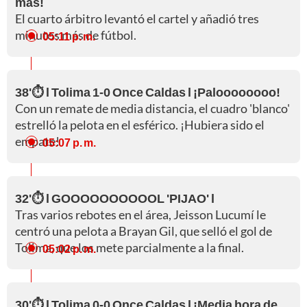
más!
El cuarto árbitro levantó el cartel y añadió tres
minutos más de fútbol.
05:11 p. m.
38'⏱️ l Tolima 1-0 Once Caldas l ¡Paloooooooo!
Con un remate de media distancia, el cuadro 'blanco'
estrelló la pelota en el esférico. ¡Hubiera sido el
empate!
05:07 p. m.
32'⏱️ l GOOOOOOOOOOL 'PIJAO' l
Tras varios rebotes en el área, Jeisson Lucumí le
centró una pelota a Brayan Gil, que selló el gol de
Tolima, que los mete parcialmente a la final.
05:02 p. m.
30'⏱️ l Tolima 0-0 Once Caldas l ¡Media hora de