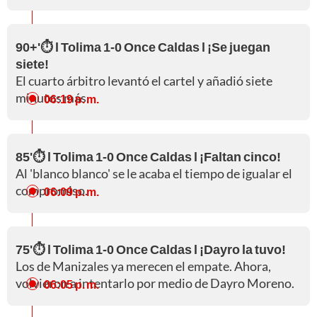
90+'⏱️ l Tolima 1-0 Once Caldas l ¡Se juegan
siete!
El cuarto árbitro levantó el cartel y añadió siete
minutos más.
06:19 p. m.
85'⏱️ l Tolima 1-0 Once Caldas l ¡Faltan cinco!
Al 'blanco blanco' se le acaba el tiempo de igualar el
compromiso.
06:09 p. m.
75'⏱️ l Tolima 1-0 Once Caldas l ¡Dayro la tuvo!
Los de Manizales ya merecen el empate. Ahora,
volvieron a intentarlo por medio de Dayro Moreno.
06:05 p. m.