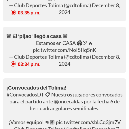
— Club Deportes Tolima (@cdtolima)
December 8,
2024
03:35 p. m.
🚨 El 'pijao' llegó a casa 🚨
Estamos en CASA 🏟️🏹🔥
pic.twitter.com/NoI5IIqSnK
— Club Deportes Tolima (@cdtolima)
December 8,
2024
03:34 p. m.
¡Convocados del Tolima!
#ConvocadosDT
📋 Nuestros jugadores convocados
para el partido ante
@oncecaldas
por la fecha 6 de
los cuadrangulares semifinales.
¡Vamos equipo! 👊🏽
pic.twitter.com/sbLCq3jm7V
— Club Deportes Tolima (@cdtolima)
December 7,