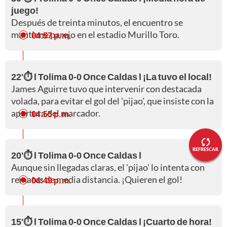
juego!
Después de treinta minutos, el encuentro se
mantiene parejo en el estadio Murillo Toro.
04:57 p. m.
22'⏱️ l Tolima 0-0 Once Caldas l ¡La tuvo el local!
James Aguirre tuvo que intervenir con destacada
volada, para evitar el gol del 'pijao', que insiste con la
apertura del marcador.
04:55 p. m.
REFRESCAR
20'⏱️ l Tolima 0-0 Once Caldas l
Aunque sin llegadas claras, el 'pijao' lo intenta con
remates de media distancia. ¡Quieren el gol!
04:49 p. m.
15'⏱️ l Tolima 0-0 Once Caldas l ¡Cuarto de hora!