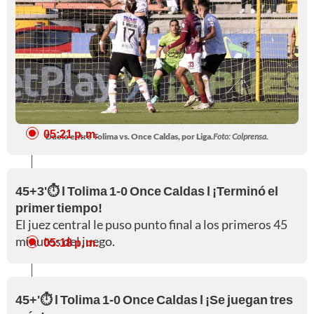
05:21 p. m.
Duelo entre Tolima vs. Once Caldas, por Liga.
Foto: Colprensa.
45+3'⏱️ l Tolima 1-0 Once Caldas l ¡Terminó el
primer tiempo!
El juez central le puso punto final a los primeros 45
minutos del juego.
05:18 p. m.
45+'⏱️ l Tolima 1-0 Once Caldas l ¡Se juegan tres