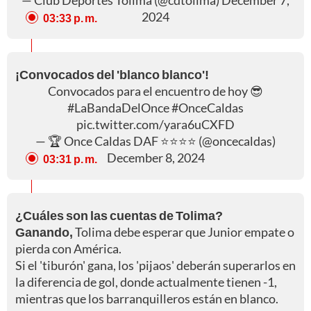
2024
03:33 p. m.
¡Convocados del 'blanco blanco'!
Convocados para el encuentro de hoy 😎
#LaBandaDelOnce
#OnceCaldas
pic.twitter.com/yara6uCXFD
— 🏆 Once Caldas DAF ⭐️⭐️⭐️⭐️ (@oncecaldas)
December 8, 2024
03:31 p. m.
¿Cuáles son las cuentas de Tolima?
Ganando,
Tolima debe esperar que Junior empate o
pierda con América.
Si el 'tiburón' gana, los 'pijaos' deberán superarlos en
la diferencia de gol, donde actualmente tienen -1,
mientras que los barranquilleros están en blanco.