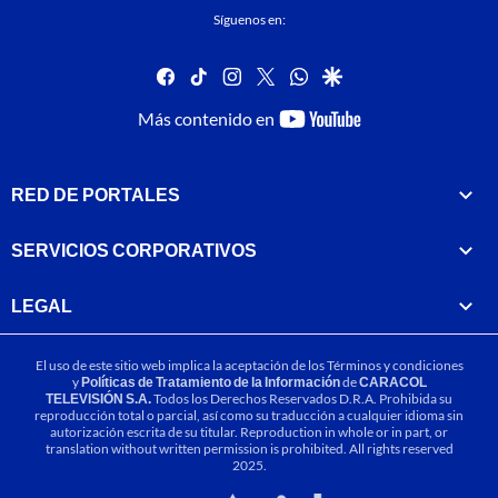
Síguenos en:
facebook
tiktok
instagram
twitter
whatsapp
google
youtube-
Más contenido en
footer
RED DE PORTALES
SERVICIOS CORPORATIVOS
LEGAL
El uso de este sitio web implica la aceptación de los
Términos y condiciones
y
Políticas de Tratamiento de la Información
de
CARACOL
TELEVISIÓN S.A.
Todos los Derechos Reservados D.R.A. Prohibida su
reproducción total o parcial, así como su traducción a cualquier idioma sin
autorización escrita de su titular. Reproduction in whole or in part, or
translation without written permission is prohibited. All rights reserved
2025.