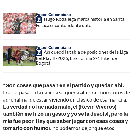
Fútbol Colombiano
Hugo Rodallega marca historia en Santa
Fe; acá el contundente dato
Fútbol Colombiano
Así quedó la tabla de posiciones de la Liga
BetPlay II-2026, tras Tolima 2-1 Inter de
Bogotá
"Son cosas que pasan en el partido y quedan ahí.
Lo que pasa en la cancha se queda ahí, son momentos de
adrenalina, de estar viviendo un clásico de esa manera.
La verdad no fue nada malo, él (Kevin Viveros)
también me hizo un gesto y yo se la devolví, pero la
mía fue peor. Hay que saber jugar con esas cosas y
tomarlo con humor,
no podemos dejar que esos