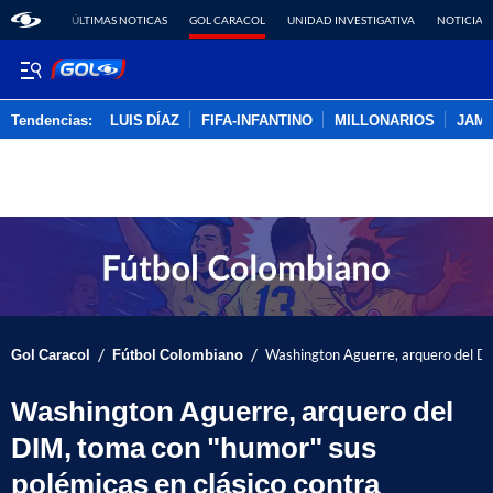
ÚLTIMAS NOTICAS
GOL CARACOL
UNIDAD INVESTIGATIVA
NOTICIAS
Tendencias:
LUIS DÍAZ
FIFA-INFANTINO
MILLONARIOS
JAM
PUBLICIDAD
/
/
Gol Caracol
Fútbol Colombiano
Washington Aguerre, arquero del DI
Washington Aguerre, arquero del
DIM, toma con "humor" sus
polémicas en clásico contra