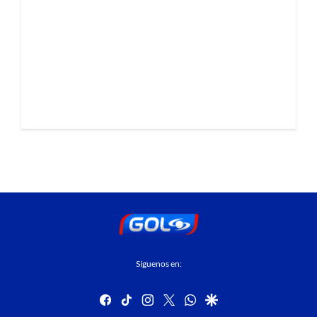
Síguenos en:
facebook
tiktok
instagram
twitter
whatsapp
google