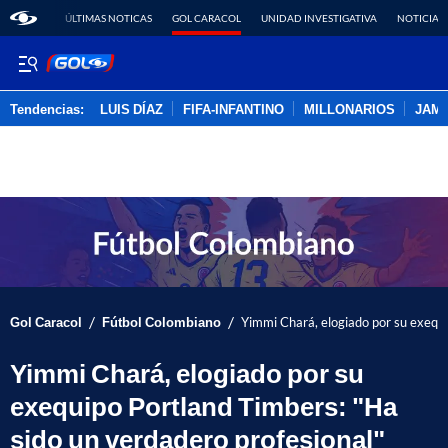
ÚLTIMAS NOTICAS
GOL CARACOL
UNIDAD INVESTIGATIVA
NOTICIAS
Tendencias:
LUIS DÍAZ
FIFA-INFANTINO
MILLONARIOS
JAM
PUBLICIDAD
/
/
Gol Caracol
Fútbol Colombiano
Yimmi Chará, elogiado por su exequi
Yimmi Chará, elogiado por su
exequipo Portland Timbers: "Ha
sido un verdadero profesional"