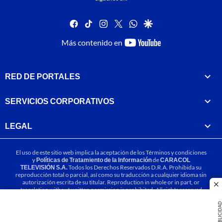
facebook
tiktok
instagram
twitter
whatsapp
google
youtube-
Más contenido en
footer
RED DE PORTALES
SERVICIOS CORPORATIVOS
LEGAL
El uso de este sitio web implica la aceptación de los
Términos y condiciones
y
Políticas de Tratamiento de la Información
de
CARACOL
TELEVISIÓN S.A.
Todos los Derechos Reservados D.R.A. Prohibida su
reproducción total o parcial, así como su traducción a cualquier idioma sin
autorización escrita de su titular. Reproduction in whole or in part, or
cl
translation without written permission is prohibited. All rights reserved
2025.
PUBLICIDA
MIEMBRO DE: