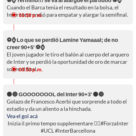
Cuando el Barca tenía el resultado en la bolsa, el
Inter sorprendió para empatar y alargar la semifinal.
03:56 p. m.
⚽⌚ Lo que se perdió Lamine Yamaaal; de no
creer 90+5' ⚽⌚
El joven jugador le tiro el balón al cuerpo del arquero
de Inter y se perdió la oportunidad de oro de marcar
sobre el final.
03:53 p. m.
⚫🔵 GOOOOOOOL del Inter 90+3' ⚫🔵
Golazo de Francesco Acerbi que sorprende a todo el
estadio y da un aliento a la hinchada.
Vea el gol acá
Inizia il primo tempo supplementare 🏋️‍♂️
#ForzaInter
#UCL
#InterBarcellona