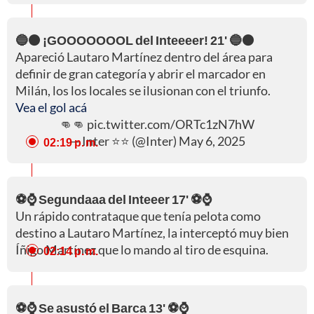
🔵⚫ ¡GOOOOOOOL del Inteeeer! 21' 🔵⚫
Apareció Lautaro Martínez dentro del área para
definir de gran categoría y abrir el marcador en
Milán, los los locales se ilusionan con el triunfo.
Vea el gol acá
👊👊
pic.twitter.com/ORTc1zN7hW
— Inter ⭐⭐ (@Inter)
May 6, 2025
02:19 p. m.
⚽⌚ Segundaaa del Inteeer 17' ⚽⌚
Un rápido contrataque que tenía pelota como
destino a Lautaro Martínez, la interceptó muy bien
Íñigo Martínez que lo mando al tiro de esquina.
02:14 p. m.
⚽⌚ Se asustó el Barca 13' ⚽⌚