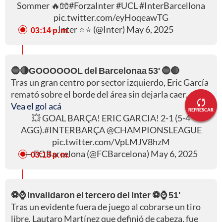
Sommer 🔥🧤
#ForzaInter
#UCL
#InterBarcellona
pic.twitter.com/eyHoqeawTG
— Inter ⭐⭐ (@Inter)
May 6, 2025
03:14 p. m.
🔵🔴GOOOOOOL del Barcelonaa 53' 🔵🔴
Tras un gran centro por sector izquierdo, Eric García
remató sobre el borde del área sin dejarla caer.
Vea el gol acá
REFRESCAR
💥 GOAL BARÇA! ERIC GARCIA! 2-1 (5-4
AGG).
#INTERBARÇA
@CHAMPIONSLEAGUE
pic.twitter.com/VpLMJV8hzM
— FC Barcelona (@FCBarcelona)
May 6, 2025
03:13 p. m.
⚽⌚ Invalidaron el tercero del Inter ⚽⌚ 51'
Tras un evidente fuera de juego al cobrarse un tiro
libre, Lautaro Martínez que definió de cabeza, fue