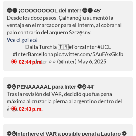
🔵⚫ ¡GOOOOOOOL del Inter! 🔵⚫ 45'
Desde los doce pasos, Çalhanoğlu aumentó la
ventaja en el marcador para el Interm, al cobrar al
palo contrario del arquero Szczęsny.
Vea el gol acá
Dalla Turchia 🇹🇷
#ForzaInter
#UCL
#InterBarcellona
pic.twitter.com/5AuFAxGkJb
— Inter ⭐⭐ (@Inter)
May 6, 2025
02:44 p. m.
⚽⌚ PENAAAAAL para Inter ⚽⌚ 44'
Tras la revisión del VAR, decidió que fue pena
máxima al cruzar la pierna al argentino dentro del
área.
02:43 p. m.
⚽⌚Interfiere el VAR a posible penal a Lautaro ⚽