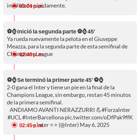
invalidado rápidamente.
03:04 p. m.
⚽⌚ Inició la segunda parte ⚽⌚ 45'
Ya rueda nuevamente la pelota en el Giuseppe
Meazza, para la segunda parte de esta semifinal de
Champions League
02:49 p. m.
⚽⌚ Se terminó la primer parte 45' ⚽⌚
2-0 gana el Inter y tiene un pie en la final de la
Champions League, sin embargo, restan 45 minutos
de la primera semifinal.
ANDIAMO AVANTI NERAZZURRI 💪
#ForzaInter
#UCL
#InterBarcellona
pic.twitter.com/oDfPak9ffK
— Inter ⭐⭐ (@Inter)
May 6, 2025
02:45 p. m.