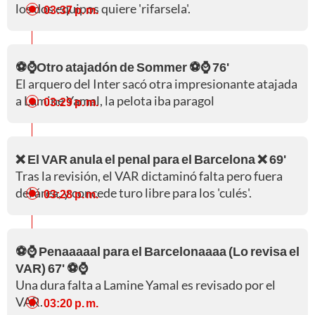
los dos equipos quiere 'rifarsela'.
03:37 p. m.
⚽⌚Otro atajadón de Sommer ⚽⌚ 76'
El arquero del Inter sacó otra impresionante atajada
a Lamine Yamal, la pelota iba paragol
03:29 p. m.
❌ El VAR anula el penal para el Barcelona ❌ 69'
Tras la revisión, el VAR dictaminó falta pero fuera
del área, y concede turo libre para los 'culés'.
03:28 p. m.
⚽⌚ Penaaaaal para el Barcelonaaaa (Lo revisa el
VAR) 67' ⚽⌚
Una dura falta a Lamine Yamal es revisado por el
VAR.
03:20 p. m.