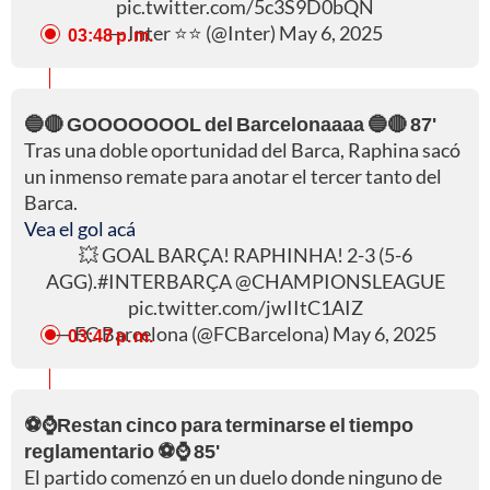
pic.twitter.com/5c3S9D0bQN
— Inter ⭐⭐ (@Inter)
May 6, 2025
03:48 p. m.
🔵🔴 GOOOOOOOL del Barcelonaaaa 🔵🔴 87'
Tras una doble oportunidad del Barca, Raphina sacó
un inmenso remate para anotar el tercer tanto del
Barca.
Vea el gol acá
💥 GOAL BARÇA! RAPHINHA! 2-3 (5-6
AGG).
#INTERBARÇA
@CHAMPIONSLEAGUE
pic.twitter.com/jwIItC1AIZ
— FC Barcelona (@FCBarcelona)
May 6, 2025
03:47 p. m.
⚽⌚Restan cinco para terminarse el tiempo
reglamentario ⚽⌚ 85'
El partido comenzó en un duelo donde ninguno de