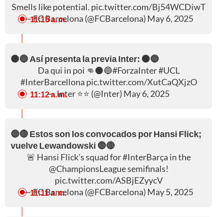
Smells like potential.
pic.twitter.com/Bj54WCDiwT
— FC Barcelona (@FCBarcelona)
May 6, 2025
11:15 a. m.
⚫🔵 Así presenta la previa Inter: ⚫🔵
Da qui in poi 👊⚫️🔵
#ForzaInter
#UCL
#InterBarcellona
pic.twitter.com/XutCaQXjzO
— Inter ⭐⭐ (@Inter)
May 6, 2025
11:12 a. m.
🔵🔴 Estos son los convocados por Hansi Flick;
vuelve Lewandowski 🔵🔴
🚨 Hansi Flick's squad for
#InterBarça
in the
@ChampionsLeague
semifinals!
pic.twitter.com/ASBjEZyycV
— FC Barcelona (@FCBarcelona)
May 5, 2025
11:11 a. m.