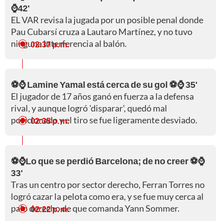
⌚42'
EL VAR revisa la jugada por un posible penal donde
Pau Cubarsí cruza a Lautaro Martínez, y no tuvo
ninguna interferencia al balón.
02:37 p. m.
⚽⌚ Lamine Yamal está cerca de su gol ⚽⌚ 35'
El jugador de 17 años ganó en fuerza a la defensa
rival, y aunque logró 'disparar', quedó mal
posicionado y el tiro se fue ligeramente desviado.
02:35 p. m.
⚽⌚Lo que se perdió Barcelona; de no creer ⚽⌚
33'
Tras un centro por sector derecho, Ferran Torres no
logró cazar la pelota como era, y se fue muy cerca al
palo derecho de que comanda Yann Sommer.
02:22 p. m.