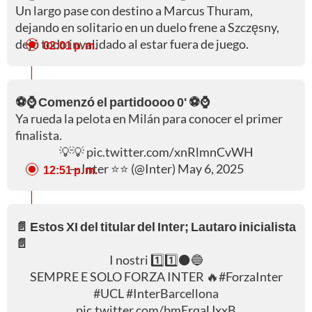
Un largo pase con destino a Marcus Thuram,
dejando en solitario en un duelo frene a Szczęsny,
dejó todo invalidado al estar fuera de juego.
02:01 p. m.
⚽⌚ Comenzó el partidoooo 0' ⚽⌚
Ya rueda la pelota en Milán para conocer el primer
finalista.
💡💡
pic.twitter.com/xnRlmnCvWH
— Inter ⭐⭐ (@Inter)
May 6, 2025
12:51 p. m.
📄 Estos XI del titular del Inter; Lautaro inicialista
📄
I nostri 1️⃣1️⃣⚫🔵
SEMPRE E SOLO FORZA INTER 🔥
#ForzaInter
#UCL
#InterBarcellona
pic.twitter.com/bmErqaUxxB