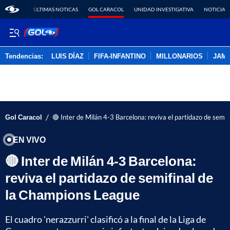
ÚLTIMAS NOTICAS
GOL CARACOL
UNIDAD INVESTIGATIVA
NOTICIAS
Tendencias:
LUIS DÍAZ
FIFA-INFANTINO
MILLONARIOS
JAM
PUBLICIDAD
/
Gol Caracol
🔴 Inter de Milán 4-3 Barcelona: reviva el partidazo de semi
EN VIVO
🔴 Inter de Milán 4-3 Barcelona:
reviva el partidazo de semifinal de
la Champions League
El cuadro 'nerazzurri' clasificó a la final de la Liga de