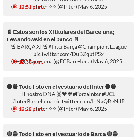
— Inter ⭐⭐ (@Inter)
May 6, 2025
12:51 p. m.
📄 Estos son los XI titulares del Barcelona;
Lewandowski en el banco 📄
🚨 BARÇA XI 🚨
#InterBarça
@ChampionsLeague
pic.twitter.com/DuBZqptPSx
— FC Barcelona (@FCBarcelona)
May 6, 2025
12:30 p. m.
⚫🔵 Todo listo en el vestuario del Inter ⚫🔵
Il nostro DNA 🧬🖤💙
#ForzaInter
#UCL
#InterBarcellona
pic.twitter.com/leNaQReNdR
— Inter ⭐⭐ (@Inter)
May 6, 2025
12:29 p. m.
🔴🔵 Todo listo en el vestuario de Barca 🔴🔵