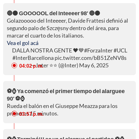
🔵⚫ GOOOOOL del Inteeeer 98' 🔵⚫
Golazooooo del Inteeeer, Davide Frattesi definió al
segundo palo de Szczęsny dentro del área, para
marcar el cuarto de los italianos.
Vea el gol acá
DALLA NOSTRA GENTE 🖤💙
#ForzaInter
#UCL
#InterBarcellona
pic.twitter.com/bB51ZeNV8s
— Inter ⭐⭐ (@Inter)
May 6, 2025
04:02 p. m.
⚽⌚ Ya comenzó el primer tiempo del alarguee
90' ⚽⌚
Rueda el balón en el Giuseppe Meazza para los
primeros 15 minutos.
03:57 p. m.
⚽⌚ Terminó!!! se va al alargue el partidoo ⚽⌚