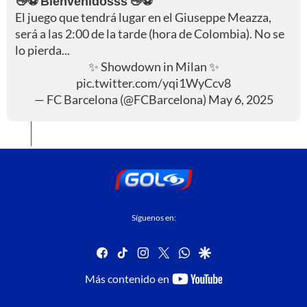
👋⚽ Bienvenidosss 👋⚽
El juego que tendrá lugar en el Giuseppe Meazza,
será a las 2:00 de la tarde (hora de Colombia). No se
lo pierda...
✨ Showdown in Milan ✨
pic.twitter.com/yqi1WyCcv8
— FC Barcelona (@FCBarcelona)
May 6, 2025
Síguenos en:
facebook
tiktok
instagram
twitter
whatsapp
google
youtube-
Más contenido en
footer