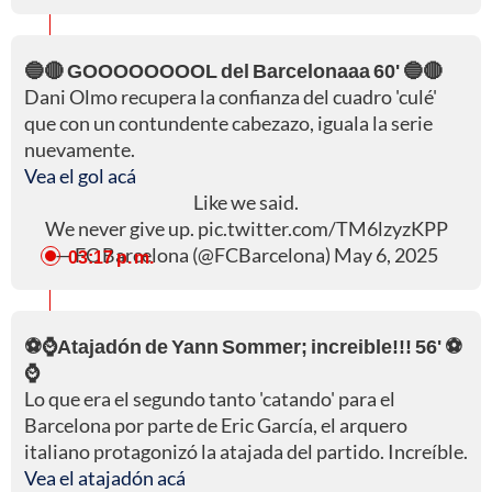
🔵🔴 GOOOOOOOOL del Barcelonaaa 60' 🔵🔴
Dani Olmo recupera la confianza del cuadro 'culé'
que con un contundente cabezazo, iguala la serie
nuevamente.
Vea el gol acá
Like we said.
We never give up.
pic.twitter.com/TM6lzyzKPP
— FC Barcelona (@FCBarcelona)
May 6, 2025
03:17 p. m.
⚽⌚Atajadón de Yann Sommer; increible!!! 56' ⚽
⌚
Lo que era el segundo tanto 'catando' para el
Barcelona por parte de Eric García, el arquero
italiano protagonizó la atajada del partido. Increíble.
Vea el atajadón acá