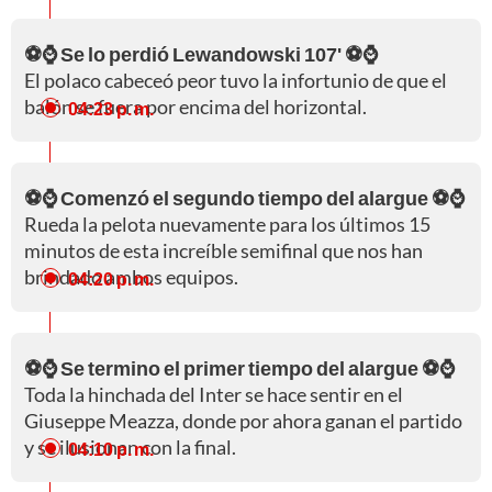
⚽⌚ Se lo perdió Lewandowski 107' ⚽⌚
El polaco cabeceó peor tuvo la infortunio de que el
balón se fuera por encima del horizontal.
04:23 p. m.
⚽⌚ Comenzó el segundo tiempo del alargue ⚽⌚
Rueda la pelota nuevamente para los últimos 15
minutos de esta increíble semifinal que nos han
brindado ambos equipos.
04:20 p. m.
⚽⌚ Se termino el primer tiempo del alargue ⚽⌚
Toda la hinchada del Inter se hace sentir en el
Giuseppe Meazza, donde por ahora ganan el partido
y se ilusionan con la final.
04:10 p. m.