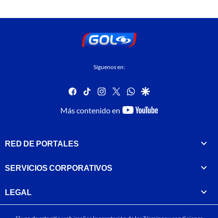
Síguenos en:
facebook
tiktok
instagram
twitter
whatsapp
google
youtube-
Más contenido en
footer
RED DE PORTALES
SERVICIOS CORPORATIVOS
LEGAL