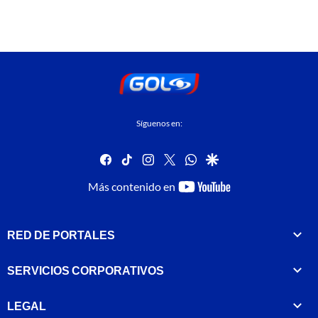
Síguenos en:
facebook
tiktok
instagram
twitter
whatsapp
google
youtube-
Más contenido en
footer
RED DE PORTALES
SERVICIOS CORPORATIVOS
LEGAL