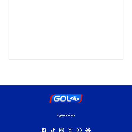
Síguenos en:
facebook
tiktok
instagram
twitter
whatsapp
google