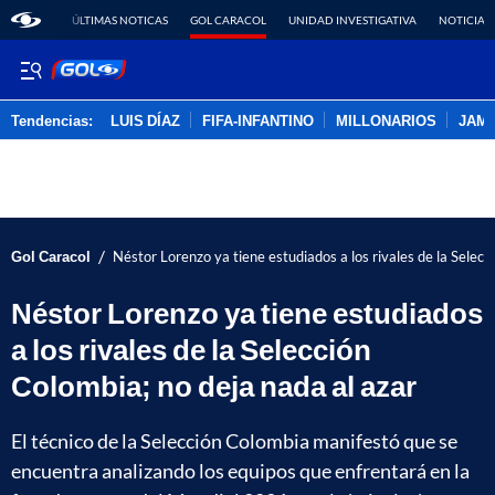
ÚLTIMAS NOTICAS
GOL CARACOL
UNIDAD INVESTIGATIVA
NOTICIAS
Tendencias:
LUIS DÍAZ
FIFA-INFANTINO
MILLONARIOS
JAM
PUBLICIDAD
/
Gol Caracol
Néstor Lorenzo ya tiene estudiados a los rivales de la Selecc
Néstor Lorenzo ya tiene estudiados
a los rivales de la Selección
Colombia; no deja nada al azar
El técnico de la Selección Colombia manifestó que se
encuentra analizando los equipos que enfrentará en la