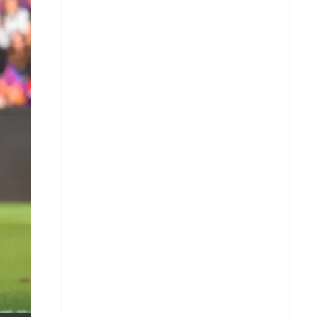
X
Whatsapp