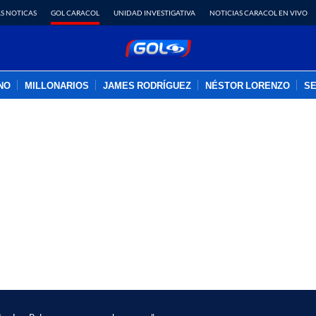
S NOTICAS
GOL CARACOL
UNIDAD INVESTIGATIVA
NOTICIAS CARACOL EN VIVO
INO
MILLONARIOS
JAMES RODRÍGUEZ
NÉSTOR LORENZO
SE
PUBLICIDAD