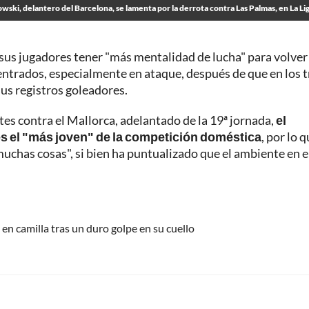
ki, delantero del Barcelona, se lamenta por la derrota contra Las Palmas, en La Li
a sus jugadores tener "más mentalidad de lucha" para volver 
ncentrados, especialmente en ataque, después de que en los t
us registros goleadores.
tes contra el Mallorca, adelantado de la 19ª jornada,
el
s el "más joven" de la competición doméstica
, por lo 
chas cosas", si bien ha puntualizado que el ambiente en e
 en camilla tras un duro golpe en su cuello