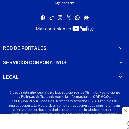
Síguenos en:
facebook
tiktok
instagram
twitter
whatsapp
google
youtube-
Más contenido en
footer
RED DE PORTALES
SERVICIOS CORPORATIVOS
LEGAL
El uso de este sitio web implica la aceptación de los
Términos y condiciones
y
Políticas de Tratamiento de la Información
de
CARACOL
TELEVISIÓN S.A.
Todos los Derechos Reservados D.R.A. Prohibida su
reproducción total o parcial, así como su traducción a cualquier idioma sin
autorización escrita de su titular. Reproduction in whole or in part, or
cl
translation without written permission is prohibited. All rights reserved
2025.
PUBLICIDA