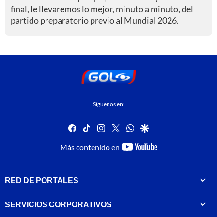
final, le llevaremos lo mejor, minuto a minuto, del
partido preparatorio previo al Mundial 2026.
Síguenos en:
facebook
tiktok
instagram
twitter
whatsapp
google
youtube-
Más contenido en
footer
RED DE PORTALES
SERVICIOS CORPORATIVOS