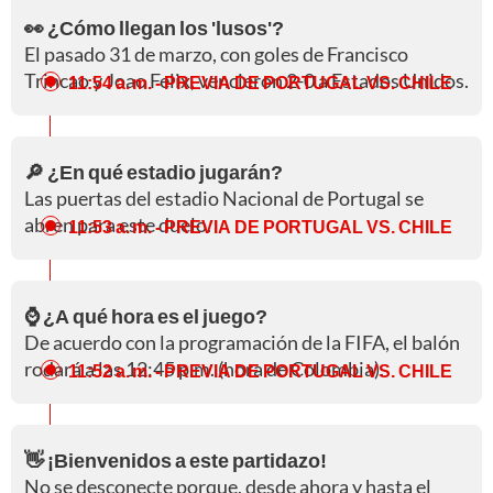
👀 ¿Cómo llegan los 'lusos'?
El pasado 31 de marzo, con goles de Francisco
Trincao y Joao Felix, vencieron 2-0 a Estados Unidos.
11:54 a. m.
- PREVIA DE PORTUGAL VS. CHILE
🔎 ¿En qué estadio jugarán?
Las puertas del estadio Nacional de Portugal se
abren para este duelo.
11:53 a. m.
- PREVIA DE PORTUGAL VS. CHILE
⌚ ¿A qué hora es el juego?
De acuerdo con la programación de la FIFA, el balón
rodará a las 12:45 p.m. (hora de Colombia).
11:52 a. m.
- PREVIA DE PORTUGAL VS. CHILE
👋 ¡Bienvenidos a este partidazo!
No se desconecte porque, desde ahora y hasta el