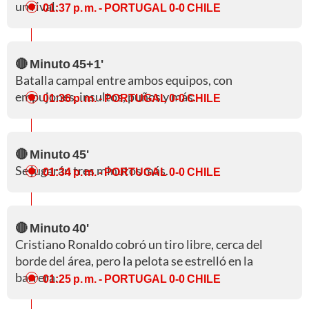
un rival.
01:37 p. m.
- PORTUGAL 0-0 CHILE
🔴 Minuto 45+1'
Batalla campal entre ambos equipos, con
empujones, insultos, puños y más.
01:36 p. m.
- PORTUGAL 0-0 CHILE
🔴 Minuto 45'
Se jugarán tres minutos más.
01:34 p. m.
- PORTUGAL 0-0 CHILE
🔴 Minuto 40'
Cristiano Ronaldo cobró un tiro libre, cerca del
borde del área, pero la pelota se estrelló en la
barrera.
01:25 p. m.
- PORTUGAL 0-0 CHILE