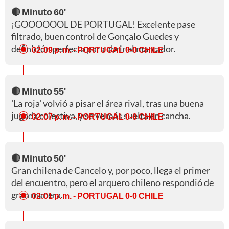
🔴 Minuto 60'
¡GOOOOOOL DE PORTUGAL! Excelente pase
filtrado, buen control de Gonçalo Guedes y
definición perfecta para abrir el marcador.
02:09 p. m.
- PORTUGAL 0-0 CHILE
🔴 Minuto 55'
'La roja' volvió a pisar el área rival, tras una buena
jugada colectiva, y se ve más suelta en cancha.
02:07 p. m.
- PORTUGAL 0-0 CHILE
🔴 Minuto 50'
Gran chilena de Cancelo y, por poco, llega el primer
del encuentro, pero el arquero chileno respondió de
gran manera.
02:01 p. m.
- PORTUGAL 0-0 CHILE