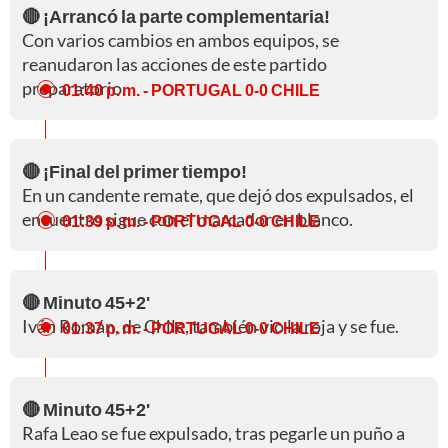
🔴 ¡Arrancó la parte complementaria!
Con varios cambios en ambos equipos, se
reanudaron las acciones de este partido
preparatorio.
01:40 p. m.
- PORTUGAL 0-0 CHILE
🔴 ¡Final del primer tiempo!
En un candente remate, que dejó dos expulsados, el
encuentro sigue con el marcador en blanco.
01:39 p. m.
- PORTUGAL 0-0 CHILE
🔴 Minuto 45+2'
Iván Román, de Chile, también vio la roja y se fue.
01:37 p. m.
- PORTUGAL 0-0 CHILE
🔴 Minuto 45+2'
Rafa Leao se fue expulsado, tras pegarle un puño a