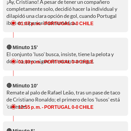
¡Ay, Cristiano! A pesar de tener un compañero
completamente solo, decidió hacer la individual y
dilapidó una clara opción de gol, cuando Portugal
iban en superioridad numérica.
01:07 p. m.
- PORTUGAL 0-0 CHILE
🔴 Minuto 15'
El conjunto 'luso' busca, insiste, tiene la pelota y
domina, pero sigue sin encontrar el gol.
01:00 p. m.
- PORTUGAL 0-0 CHILE
🔴 Minuto 10'
Remate al palo de Rafael Leão, tras un pase de taco
de Cristiano Ronaldo; el primero de los 'lusos' está
'caliente'.
12:55 p. m.
- PORTUGAL 0-0 CHILE
🔴 Minuto 5'