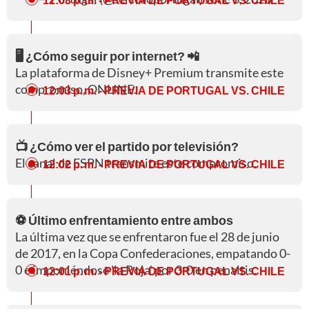
🖥️ ¿Cómo seguir por internet? 📲
La plataforma de Disney+ Premium transmite este
compromiso, ONLINE.
12:03 p. m.
- PREVIA DE PORTUGAL VS. CHILE
📺 ¿Cómo ver el partido por televisión?
El canal de ESPN transmite este compromiso.
12:02 p. m.
- PREVIA DE PORTUGAL VS. CHILE
⚽ Último enfrentamiento entre ambos
La última vez que se enfrentaron fue el 28 de junio
de 2017, en la Copa Confederaciones, empatando 0-
0 e imponiéndose 'la Roja' por 3-0 en penaltis.
12:01 p. m.
- PREVIA DE PORTUGAL VS. CHILE