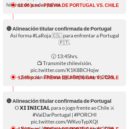
himnos de los dos países.
12:06 p. m.
- PREVIA DE PORTUGAL VS. CHILE
🔴 Alineación titular confirmada de Portugal
Así forma
#LaRoja
🇨🇱 para enfrentar a Portugal
🇵🇹.
🕜 13:45hrs.
📺 Transmite chilevisión.
pic.twitter.com/K1K8BCHojw
— Selección Chilena (@LaRoja)
June 6, 2026
12:05 p. m.
- PREVIA DE PORTUGAL VS. CHILE
🔴 Alineación titular confirmada de Portugal
O 𝗫𝗜 𝗜𝗡𝗜𝗖𝗜𝗔𝗟 para o jogo frente ao Chile ⚔️
#VaiDarPortugal
|
#PORCHI
pic.twitter.com/WKvoTypXQI
— Portugal (@selecaoportugal)
June 6, 2026
12:03 p. m.
- PREVIA DE PORTUGAL VS. CHILE