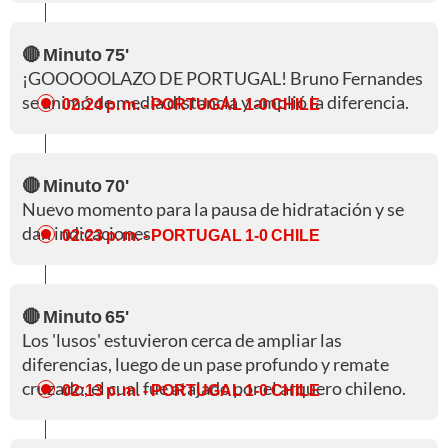
🔴 Minuto 75'
¡GOOOOOLAZO DE PORTUGAL! Bruno Fernandes
se animó de media distancia y amplió la diferencia.
02:24 p. m.
- PORTUGAL 1-0 CHILE
🔴 Minuto 70'
Nuevo momento para la pausa de hidratación y se
dan indicaciones.
02:23 p. m.
- PORTUGAL 1-0 CHILE
🔴 Minuto 65'
Los 'lusos' estuvieron cerca de ampliar las
diferencias, luego de un pase profundo y remate
cruzado, el cual fue atajado por el arquero chileno.
02:13 p. m.
- PORTUGAL 1-0 CHILE