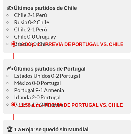
✍️ Últimos partidos de Chile
Chile 2-1 Perú
Rusia 0-2 Chile
Chile 2-1 Perú
Chile 0-0 Uruguay
Brasil 3-0 Chile
12:00 p. m.
- PREVIA DE PORTUGAL VS. CHILE
✍️ Últimos partidos de Portugal
Estados Unidos 0-2 Portugal
México 0-0 Portugal
Portugal 9-1 Armenia
Irlanda 2-0 Portugal
Portugal 2-2 Hungría
11:59 a. m.
- PREVIA DE PORTUGAL VS. CHILE
🏆 'La Roja' se quedó sin Mundial