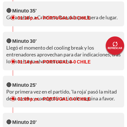
🔴 Minuto 35'
Gol anulado a Cristiano Ronaldo por fuera de lugar.
01:18 p. m.
- PORTUGAL 0-0 CHILE
🔴 Minuto 30'
Llegó el momento del cooling break y los
REFRESCAR
entrenadores aprovechan para dar indicaciones, tras
lo visto hasta ahora en cancha.
01:14 p. m.
- PORTUGAL 0-0 CHILE
🔴 Minuto 25'
Por primera vez en el partido, 'la roja' pasó la mitad
de la cancha y consiguió un tiro de esquina a favor.
01:09 p. m.
- PORTUGAL 0-0 CHILE
🔴 Minuto 20'