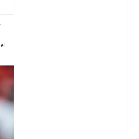
e
 el