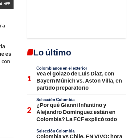
26
AFP
ra
ría
Lo último
ue es
n con
Colombianos en el exterior
Vea el golazo de Luis Díaz, con
Bayern Múnich vs. Aston Villa, en
partido preparatorio
Selección Colombia
¿Por qué Gianni Infantino y
Alejandro Domínguez están en
Colombia? La FCF explicó todo
Selección Colombia
Colombia vs Chile, EN VIVO; hora