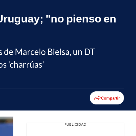
 Uruguay; "no pienso en
 de Marcelo Bielsa, un DT
os 'charrúas'
Compartir
PUBLICIDAD
Facebook