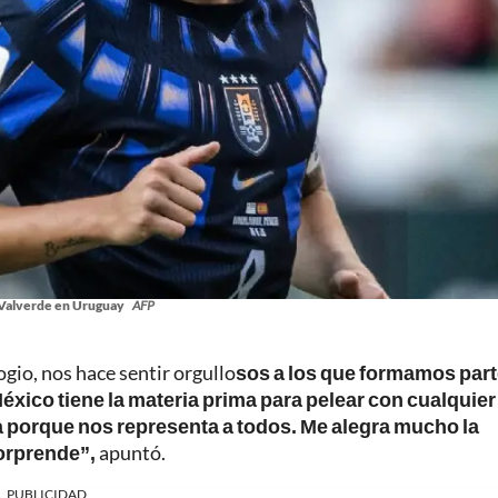
Valverde en Uruguay
AFP
ogio, nos hace sentir orgullo
sos a los que formamos part
xico tiene la materia prima para pelear con cualquier
a porque nos representa a todos. Me alegra mucho la
sorprende”,
apuntó.
PUBLICIDAD