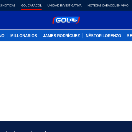
S NOTICAS
GOL CARACOL
UNIDAD INVESTIGATIVA
NOTICIAS CARACOL EN VIVO
INO
MILLONARIOS
JAMES RODRÍGUEZ
NÉSTOR LORENZO
SE
PUBLICIDAD