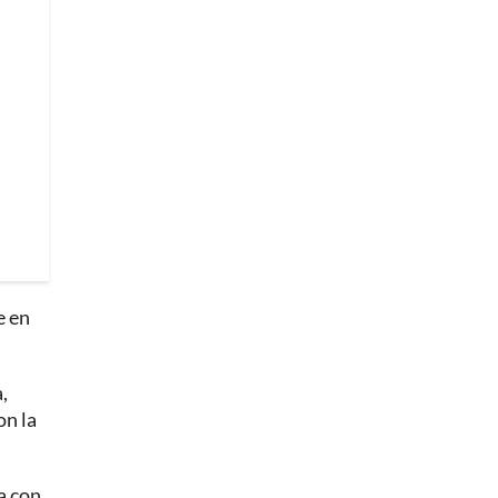
e en
,
on la
a con