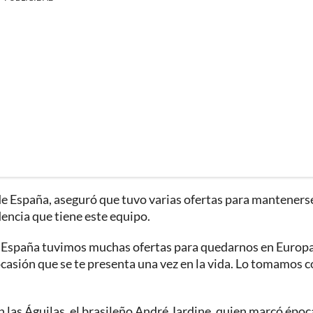
 de España, aseguró que tuvo varias ofertas para manteners
dencia que tiene este equipo.
de España tuvimos muchas ofertas para quedarnos en Europa
casión que se te presenta una vez en la vida. Lo tomamos c
n las Águilas, el brasileño André Jardine, quien marcó époc