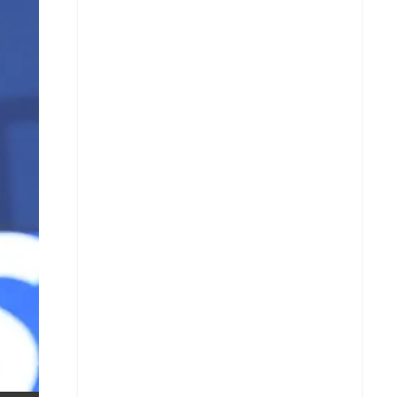
X
Whatsapp