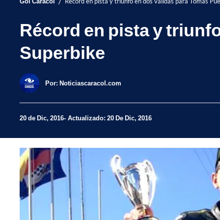
/
Gol Caracol
Récord en pista y triunfo en dos válidas para Tomás P
Récord en pista y triun
Superbike
Por:
Noticiascaracol.com
20 de Dic, 2016
Actualizado: 20 De Dic, 2016