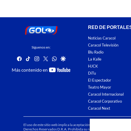
RED DE PORTALE
Noticias Caracol
Caracol Televisión
Síguenos en:
Blu Radio
facebook
tiktok
instagram
twitter
whatsapp
google
La Kalle
HJCK
youtube-
Más contenido en
DiTu
footer
El Espectador
Teatro Mayor
Caracol Internacional
Caracol Corporativo
Caracol Next
El uso de este sitio web implica la aceptación de los
Términos y condici
Derechos Reservados D.R.A. Prohibida su reproducción total o parcial, a