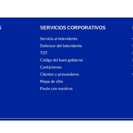
S
SERVICIOS CORPORATIVOS
Servicio al televidente
Defensor del televidente
TDT
Código del buen gobierno
Contáctenos
Clientes y proveedores
Mapa de sitio
Paute con nosotros
ones
y
Políticas de Tratamiento de la Información
de
CARACOL TELEVISIÓN S.A.
To
sí como su traducción a cualquier idioma sin autorización escrita de su titular. Repro