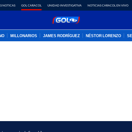
S NOTICAS
GOL CARACOL
UNIDAD INVESTIGATIVA
NOTICIAS CARACOL EN VIVO
INO
MILLONARIOS
JAMES RODRÍGUEZ
NÉSTOR LORENZO
SE
PUBLICIDAD