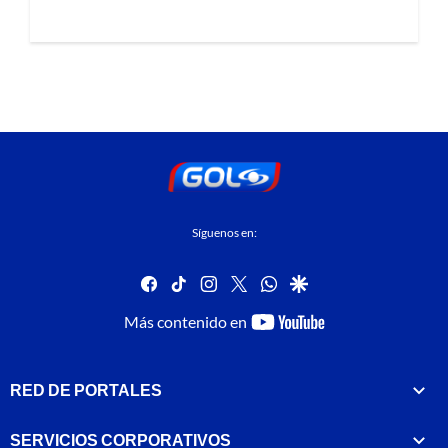
Síguenos en:
facebook
tiktok
instagram
twitter
whatsapp
google
youtube-
Más contenido en
footer
RED DE PORTALES
SERVICIOS CORPORATIVOS