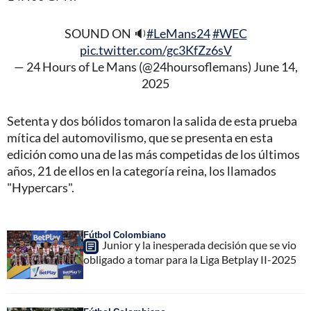
SOUND ON 🔉
#LeMans24
#WEC
pic.twitter.com/gc3KfZz6sV
— 24 Hours of Le Mans (@24hoursoflemans)
June 14,
2025
Setenta y dos bólidos tomaron la salida de esta prueba
mítica del automovilismo, que se presenta en esta
edición como una de las más competidas de los últimos
años, 21 de ellos en la categoría reina, los llamados
"Hypercars".
Fútbol Colombiano
Junior y la inesperada decisión que se vio
obligado a tomar para la Liga Betplay II-2025