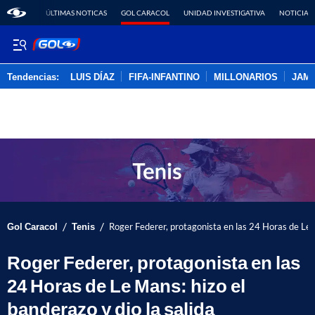
ÚLTIMAS NOTICAS
GOL CARACOL
UNIDAD INVESTIGATIVA
NOTICIAS
Tendencias:
LUIS DÍAZ
FIFA-INFANTINO
MILLONARIOS
JAM
PUBLICIDAD
/
/
Gol Caracol
Tenis
Roger Federer, protagonista en las 24 Horas de Le M
Roger Federer, protagonista en las
24 Horas de Le Mans: hizo el
banderazo y dio la salida