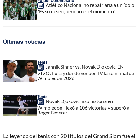
Fútbol Colombiano
Atlético Nacional no repatriaría a un ídolo:
"Es su deseo, pero no es el momento"
Últimas noticias
Tenis
Jannik Sinner vs. Novak Djokovic, EN
VIVO: hora y dónde ver por TV la semifinal de
Wimbledon 2026
Tenis
Novak Djokovic hizo historia en
Wimbledon: llegó a 106 victorias y superó a
Roger Federer
La leyenda del tenis con 20 títulos del Grand Slam fue el