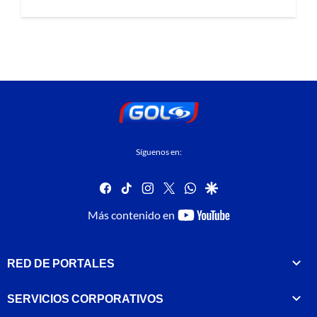
Síguenos en:
facebook
tiktok
instagram
twitter
whatsapp
google
youtube-
Más contenido en
footer
RED DE PORTALES
SERVICIOS CORPORATIVOS