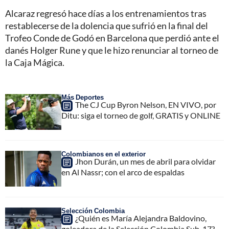
Alcaraz regresó hace días a los entrenamientos tras
restablecerse de la dolencia que sufrió en la final del
Trofeo Conde de Godó en Barcelona que perdió ante el
danés Holger Rune y que le hizo renunciar al torneo de
la Caja Mágica.
Más Deportes
The CJ Cup Byron Nelson, EN VIVO, por
Ditu: siga el torneo de golf, GRATIS y ONLINE
Colombianos en el exterior
Jhon Durán, un mes de abril para olvidar
en Al Nassr; con el arco de espaldas
Selección Colombia
¿Quién es María Alejandra Baldovino,
goleadora de la Selección Colombia Sub-17?