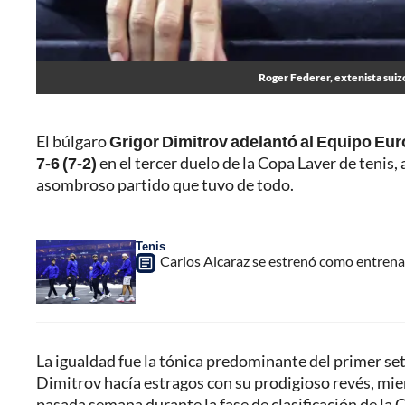
Roger Federer, extenista suiz
El búlgaro
Grigor Dimitrov adelantó al Equipo Europ
7-6 (7-2)
en el tercer duelo de la Copa Laver de tenis,
asombroso partido que tuvo de todo.
Tenis
Carlos Alcaraz se estrenó como entrenad
La igualdad fue la tónica predominante del primer se
Dimitrov hacía estragos con su prodigioso revés, mien
pasada semana durante la fase de clasificación de la