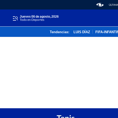
ÚLTIMA
jueves 06 de agosto, 2026
Todo en Deportes
Tendencias:
LUIS DÍAZ
FIFA-INFANT