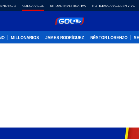
S NOTICAS
GOL CARACOL
UNIDAD INVESTIGATIVA
NOTICIAS CARACOL EN VIVO
INO
MILLONARIOS
JAMES RODRÍGUEZ
NÉSTOR LORENZO
SE
PUBLICIDAD