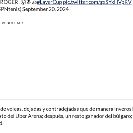
ROGER! 🤯🔝👍
#LaverCup
pic.twitter.com/gxSYxHVpRV
SPNtenis)
September 20, 2024
PUBLICIDAD
e de voleas, dejadas y contradejadas que de manera inveros
esto del Uber Arena; después, un resto ganador del búlgaro; 
d.