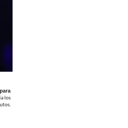
 para
ia los
utos.