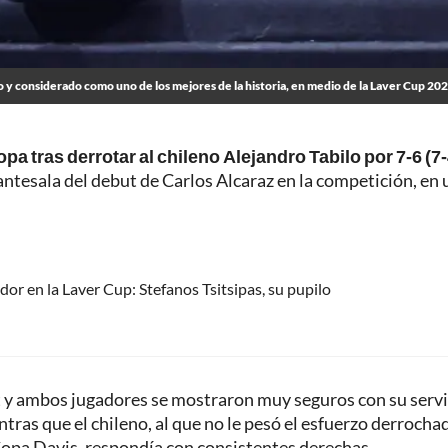
o y considerado como uno de los mejores de la historia, en medio de la Laver Cup 20
a tras derrotar al chileno Alejandro Tabilo por 7-6 (7-
 antesala del debut de Carlos Alcaraz en la competición, en 
or en la Laver Cup: Stefanos Tsitsipas, su pupilo
t y ambos jugadores se mostraron muy seguros con su servi
tras que el chileno, al que no le pesó el esfuerzo derrochad
 Copa Davis, respondía con consistentes derechas.