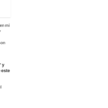
 en mi
y
son
" y
 este
l