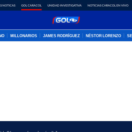
S NOTICAS
GOL CARACOL
UNIDAD INVESTIGATIVA
NOTICIAS CARACOL EN VIVO
INO
MILLONARIOS
JAMES RODRÍGUEZ
NÉSTOR LORENZO
SE
PUBLICIDAD