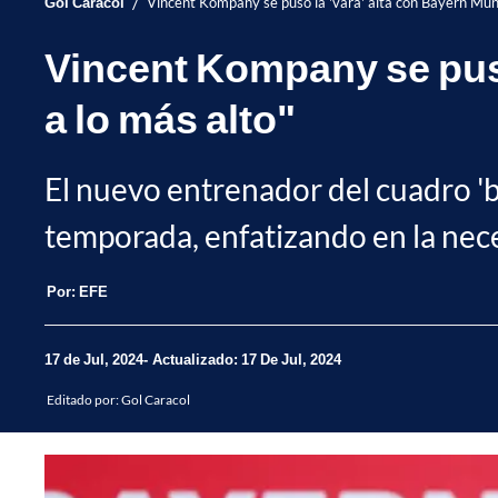
/
Gol Caracol
Vincent Kompany se puso la 'vara' alta con Bayern Múni
Vincent Kompany se puso
a lo más alto"
El nuevo entrenador del cuadro 'bá
temporada, enfatizando en la neces
Por:
EFE
17 de Jul, 2024
Actualizado: 17 De Jul, 2024
Editado por:
Gol Caracol