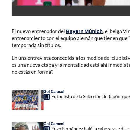
El nuevo entrenador del
Bayern Múnich
, el belga V
entrenamiento con el equipo alemán que tienen que "po
temporada sin títulos.
En una entrevista concedida a los medios del club báv
es una nueva etapa y la mentalidad está ahí inmediat
no estás en forma".
Gol Caracol
Futbolista de la Selección de Japón, qu
Gol Caracol
Enzo Fernández bajó la cabeza y se disc