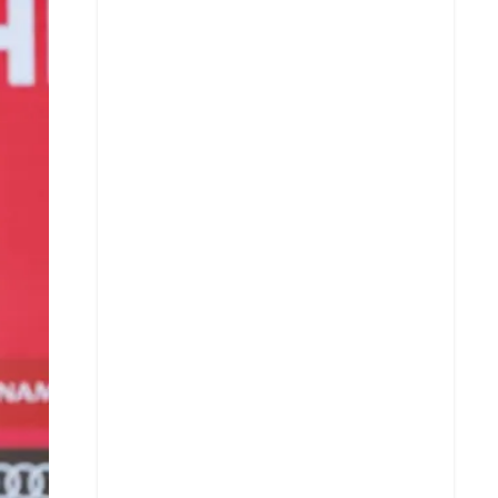
X
Whatsapp