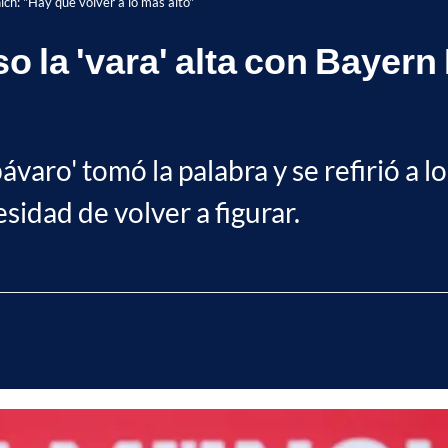
ch: "Hay que volver a lo más alto"
 la 'vara' alta con Bayern
varo' tomó la palabra y se refirió a l
idad de volver a figurar.