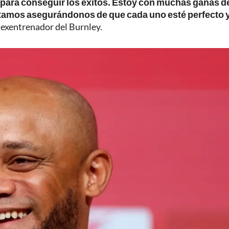
d para conseguir los éxitos. Estoy con muchas ganas d
tamos asegurándonos de que cada uno esté perfecto 
 exentrenador del Burnley.