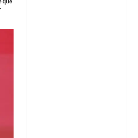
e que
y