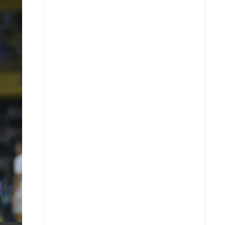
X
Whatsapp