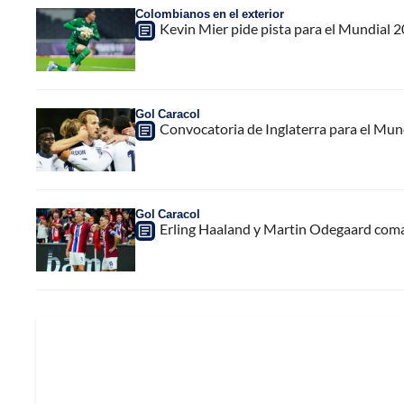
Colombianos en el exterior
Kevin Mier pide pista para el Mundial 20
Gol Caracol
Convocatoria de Inglaterra para el Mund
Gol Caracol
Erling Haaland y Martin Odegaard coma