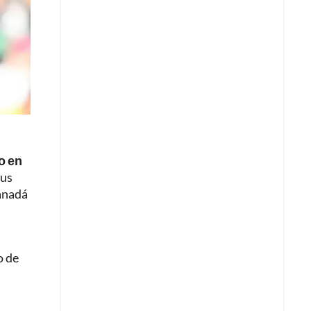
o en
sus
Canadá
o de