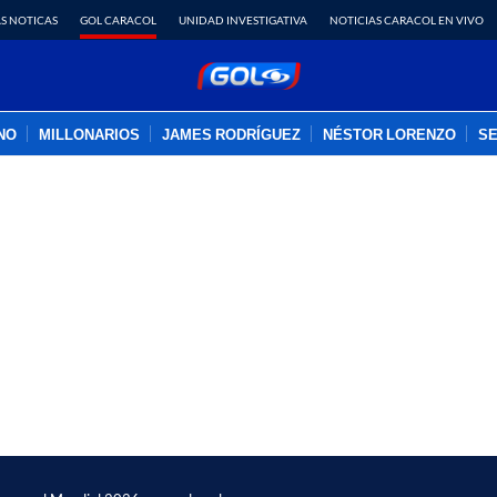
S NOTICAS
GOL CARACOL
UNIDAD INVESTIGATIVA
NOTICIAS CARACOL EN VIVO
INO
MILLONARIOS
JAMES RODRÍGUEZ
NÉSTOR LORENZO
SE
PUBLICIDAD