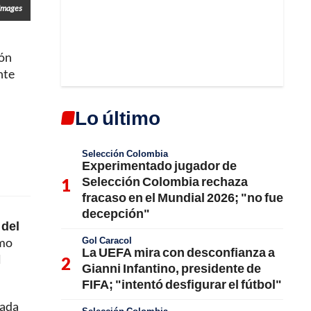
Images
ión
nte
Lo último
Selección Colombia
Experimentado jugador de
Selección Colombia rechaza
fracaso en el Mundial 2026; "no fue
decepción"
 del
Gol Caracol
amo
La UEFA mira con desconfianza a
l
Gianni Infantino, presidente de
FIFA; "intentó desfigurar el fútbol"
rada