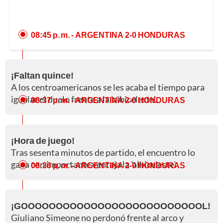
08:45 p. m.
- ARGENTINA 2-0 HONDURAS
¡Faltan quince!
A los centroamericanos se les acaba el tiempo para
igualar el duelo frente a la 'albiceleste'.
08:37 p. m.
- ARGENTINA 2-0 HONDURAS
¡Hora de juego!
Tras sesenta minutos de partido, el encuentro lo
gana con importante ventaja la 'albiceleste'.
08:36 p. m.
- ARGENTINA 2-0 HONDURAS
¡GOOOOOOOOOOOOOOOOOOOOOOOOOOL!
Giuliano Simeone no perdonó frente al arco y