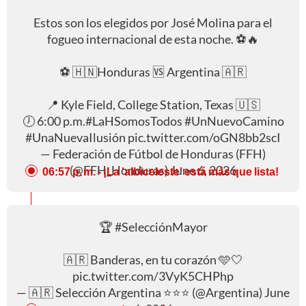
Estos son los elegidos por José Molina para el
fogueo internacional de esta noche. ⚽️🔥
⚽️ 🇭🇳Honduras 🆚 Argentina 🇦🇷
📍 Kyle Field, College Station, Texas 🇺🇸
🕖 6:00 p.m.
#LaHSomosTodos
#UnNuevoCamino
#UnaNuevaIlusión
pic.twitter.com/oGN8bb2scI
— Federación de Fútbol de Honduras (FFH)
(@FFH_Honduras)
June 6, 2026
06:57 p. m.
- ¡La 'albiceleste' está más que lista!
🏆
#SelecciónMayor
🇦🇷 Banderas, en tu corazón 🩵🤍
pic.twitter.com/3VyK5CHPhp
— 🇦🇷 Selección Argentina ⭐⭐⭐ (@Argentina)
June