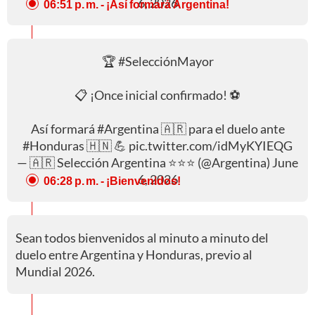
6, 2026
06:51 p. m.
- ¡Así formará Argentina!
🏆
#SelecciónMayor
📋 ¡Once inicial confirmado! ⚽
Así formará
#Argentina
🇦🇷 para el duelo ante
#Honduras
🇭🇳 💪
pic.twitter.com/idMyKYIEQG
— 🇦🇷 Selección Argentina ⭐⭐⭐ (@Argentina)
June
6, 2026
06:28 p. m.
- ¡Bienvenidos!
Sean todos bienvenidos al minuto a minuto del
duelo entre Argentina y Honduras, previo al
Mundial 2026.