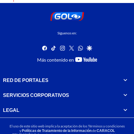
Síguenos en:
facebook
tiktok
instagram
twitter
whatsapp
google
youtube-
Más contenido en
footer
RED DE PORTALES
SERVICIOS CORPORATIVOS
LEGAL
El uso de este sitio web implica la aceptación de los
Términos y condiciones
y
Políticas de Tratamiento de la Información
de
CARACOL