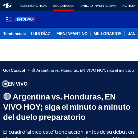
ÚLTIMAS NOTICAS
GOL CARACOL
UNIDAD INVESTIGATIVA
NOTICIAS
Tendencias:
LUIS DÍAZ
FIFA-INFANTINO
MILLONARIOS
JAM
PUBLICIDAD
/
Gol Caracol
🔴 Argentina vs. Honduras, EN VIVO HOY; siga el minuto a m
EN VIVO
🔴 Argentina vs. Honduras, EN
VIVO HOY; siga el minuto a minuto
del duelo preparatorio
El cuadro 'albiceleste' tiene acción, antes de su debut en