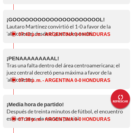
¡GOOOOOOOOOOOOOOOOOOOOOL!
Lautaro Martínez convirtió el 1-0 a favor de la
'albiceleste', desde el punto de penalti.
07:42 p. m.
- ARGENTINA 0-0 HONDURAS
¡PENAAAAAAAAAL!
Tras una falta dentro del área centroamericana; el
juez central decretó pena máxima a favor de la
'albiceleste'.
07:38 p. m.
- ARGENTINA 0-0 HONDURAS
REFRESCAR
¡Media hora de partido!
Después de treinta minutos de fútbol, el encuentro
está en ceros, de manera parcial.
07:38 p. m.
- ARGENTINA 0-0 HONDURAS