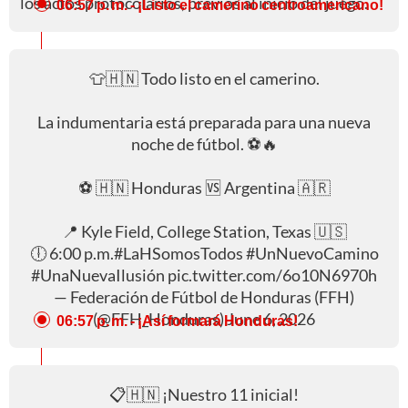
los actos protocolarios, previos al inicio del juego.
06:57 p. m.
- ¡Listo el camerino centroamericano!
👕🇭🇳 Todo listo en el camerino.
La indumentaria está preparada para una nueva
noche de fútbol. ⚽️🔥
⚽️ 🇭🇳 Honduras 🆚 Argentina 🇦🇷
📍 Kyle Field, College Station, Texas 🇺🇸
🕕 6:00 p.m.
#LaHSomosTodos
#UnNuevoCamino
#UnaNuevaIlusión
pic.twitter.com/6o10N6970h
— Federación de Fútbol de Honduras (FFH)
(@FFH_Honduras)
June 6, 2026
06:57 p. m.
- ¡Así formará Honduras!
📋🇭🇳 ¡Nuestro 11 inicial!