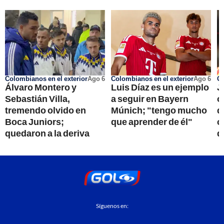
Colombianos en el exterior
Ago 6
Colombianos en el exterior
Ago 6
Go
Álvaro Montero y
Luis Díaz es un ejemplo
J
Sebastián Villa,
a seguir en Bayern
o
tremendo olvido en
Múnich; "tengo mucho
d
Boca Juniors;
que aprender de él"
c
quedaron a la deriva
q
Síguenos en: