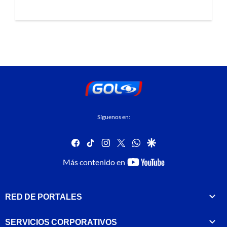
Síguenos en:
facebook
tiktok
instagram
twitter
whatsapp
google
youtube-
Más contenido en
footer
RED DE PORTALES
SERVICIOS CORPORATIVOS