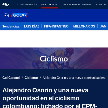
ÚLTIMAS NOTICAS
GOL CARACOL
UNIDAD INVESTIGATIVA
NOTICIAS
Tendencias:
LUIS DÍAZ
FIFA-INFANTINO
MILLONARIOS
JAM
PUBLICIDAD
/
/
Gol Caracol
Ciclismo
Alejandro Osorio y una nueva oportunidad en el
Alejandro Osorio y una nueva
oportunidad en el ciclismo
colombiano: fichado por el EPM-