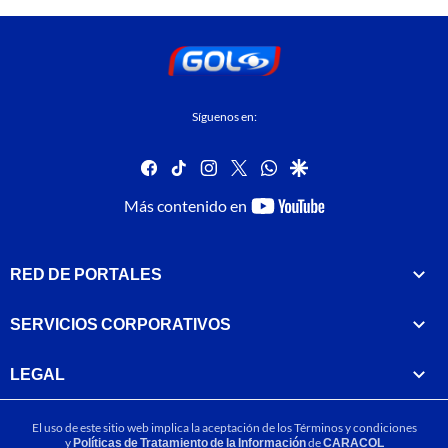
Síguenos en:
facebook
tiktok
instagram
twitter
whatsapp
google
youtube-
Más contenido en
footer
RED DE PORTALES
SERVICIOS CORPORATIVOS
LEGAL
El uso de este sitio web implica la aceptación de los
Términos y condiciones
y
Políticas de Tratamiento de la Información
de
CARACOL