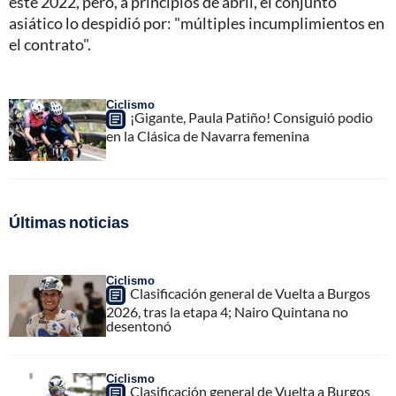
este 2022, pero, a principios de abril, el conjunto
asiático lo despidió por: "múltiples incumplimientos en
el contrato".
Ciclismo
¡Gigante, Paula Patiño! Consiguió podio
en la Clásica de Navarra femenina
Últimas noticias
Ciclismo
Clasificación general de Vuelta a Burgos
2026, tras la etapa 4; Nairo Quintana no
desentonó
Ciclismo
Clasificación general de Vuelta a Burgos