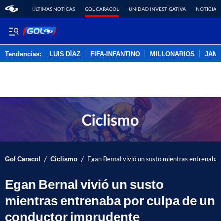
ÚLTIMAS NOTICAS
GOL CARACOL
UNIDAD INVESTIGATIVA
NOTICIAS
Tendencias:
LUIS DÍAZ
FIFA-INFANTINO
MILLONARIOS
JAM
PUBLICIDAD
/
/
Gol Caracol
Ciclismo
Egan Bernal vivió un susto mientras entrenaba
Egan Bernal vivió un susto
mientras entrenaba por culpa de un
conductor imprudente