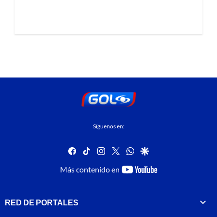
Síguenos en:
facebook
tiktok
instagram
twitter
whatsapp
google
youtube-
Más contenido en
footer
RED DE PORTALES