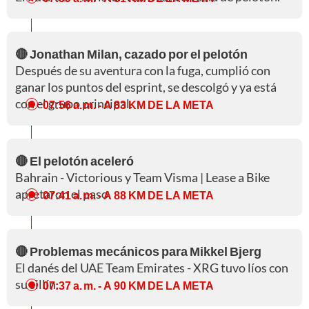
🔴 Jonathan Milan, cazado por el pelotón
Después de su aventura con la fuga, cumplió con
ganar los puntos del esprint, se descolgó y ya está
con el grupo principal.
07:56 a. m.
- A 83 KM DE LA META
🔴 El pelotón aceleró
Bahrain - Victorious y Team Visma | Lease a Bike
apretaron el paso.
07:41 a. m.
- A 88 KM DE LA META
🔴 Problemas mecánicos para Mikkel Bjerg
El danés del UAE Team Emirates - XRG tuvo líos con
su sillín.
07:37 a. m.
- A 90 KM DE LA META