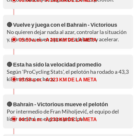
🔴 Vuelve y juega con el Bahrain - Victorious
No quieren dejar nada al azar, controlar la situación
y, por eso, vuelven a ponerse adelante y acelerar.
05:59 a. m.
- A 201 KM DE LA META
🔴 Esta ha sido la velocidad promedio
Según 'ProCycling Stats', el pelotón ha rodado a 43,3
kilómetros por hora.
05:58 a. m.
- A 223 KM DE LA META
🔴 Bahrain - Victorious mueve el pelotón
Por intermedio de Fran Miholjević, el equipo del
líder aceleró en el grupo principal.
04:17 a. m.
- A 233 KM DE LA META