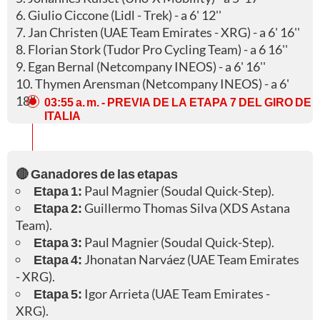
6. Giulio Ciccone (Lidl - Trek) - a 6' 12''
7. Jan Christen (UAE Team Emirates - XRG) - a 6' 16''
8. Florian Stork (Tudor Pro Cycling Team) - a 6 16''
9. Egan Bernal (Netcompany INEOS) - a 6' 16''
10. Thymen Arensman (Netcompany INEOS) - a 6'
18''
03:55 a. m.
- PREVIA DE LA ETAPA 7 DEL GIRO DE
ITALIA
🔴 Ganadores de las etapas
Etapa 1:
Paul Magnier (Soudal Quick-Step).
Etapa 2:
Guillermo Thomas Silva (XDS Astana
Team).
Etapa 3:
Paul Magnier (Soudal Quick-Step).
Etapa 4:
Jhonatan Narváez (UAE Team Emirates
- XRG).
Etapa 5:
Igor Arrieta (UAE Team Emirates -
XRG).