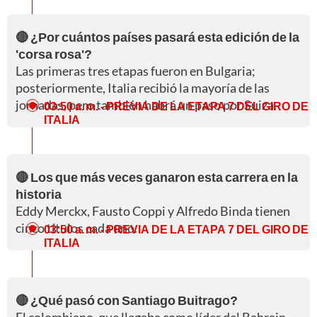
🔴 ¿Por cuántos países pasará esta edición de la
'corsa rosa'?
Las primeras tres etapas fueron en Bulgaria;
posteriormente, Italia recibió la mayoría de las
jornadas, pero también habrá un paso por Suiza.
03:50 a. m.
- PREVIA DE LA ETAPA 7 DEL GIRO DE
ITALIA
🔴 Los que más veces ganaron esta carrera en la
historia
Eddy Merckx, Fausto Coppi y Alfredo Binda tienen
cinco títulos cada uno.
03:50 a. m.
- PREVIA DE LA ETAPA 7 DEL GIRO DE
ITALIA
🔴 ¿Qué pasó con Santiago Buitrago?
El colombiano, que llegaba como líder del Bahrain