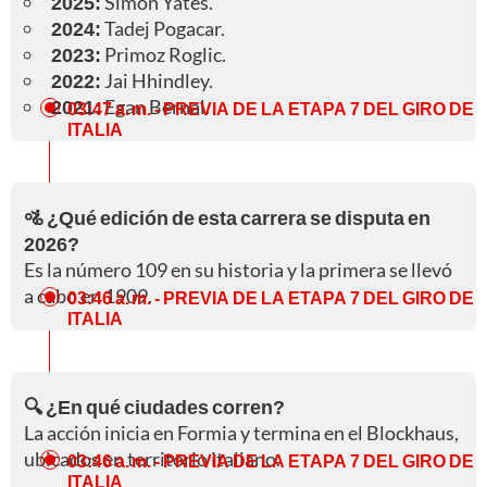
2025:
Simon Yates.
2024:
Tadej Pogacar.
2023:
Primoz Roglic.
2022:
Jai Hhindley.
2021:
Egan Bernal.
03:47 a. m.
- PREVIA DE LA ETAPA 7 DEL GIRO DE
ITALIA
🚵 ¿Qué edición de esta carrera se disputa en
2026?
Es la número 109 en su historia y la primera se llevó
a cabo en 1909.
03:46 a. m.
- PREVIA DE LA ETAPA 7 DEL GIRO DE
ITALIA
🔍 ¿En qué ciudades corren?
La acción inicia en Formia y termina en el Blockhaus,
ubicados en territorio italiano.
03:46 a. m.
- PREVIA DE LA ETAPA 7 DEL GIRO DE
ITALIA