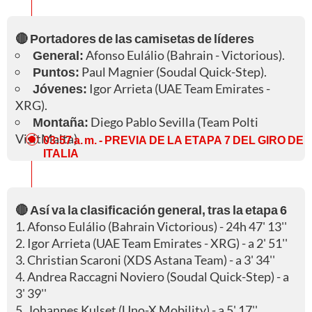
🔴 Portadores de las camisetas de líderes
General:
Afonso Eulálio (Bahrain - Victorious).
Puntos:
Paul Magnier (Soudal Quick-Step).
Jóvenes:
Igor Arrieta (UAE Team Emirates -
XRG).
Montaña:
Diego Pablo Sevilla (Team Polti
VisitMalta).
03:57 a. m.
- PREVIA DE LA ETAPA 7 DEL GIRO DE
ITALIA
🔴 Así va la clasificación general, tras la etapa 6
1. Afonso Eulálio (Bahrain Victorious) - 24h 47' 13''
2. Igor Arrieta (UAE Team Emirates - XRG) - a 2' 51''
3. Christian Scaroni (XDS Astana Team) - a 3' 34''
4. Andrea Raccagni Noviero (Soudal Quick-Step) - a
3' 39''
5. Johannes Kulset (Uno-X Mobility) - a 5' 17''