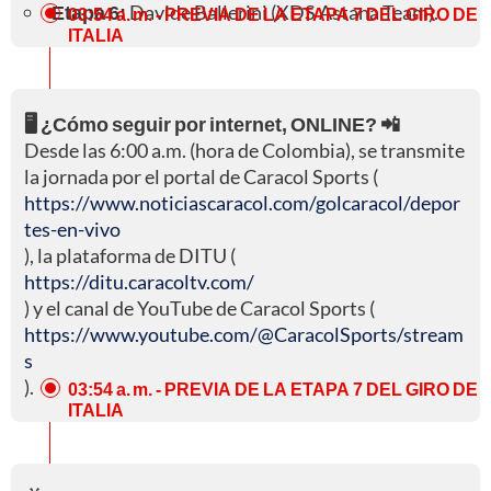
Etapa 6:
Davide Ballerini (XDS Astana Team).
03:54 a. m.
- PREVIA DE LA ETAPA 7 DEL GIRO DE
ITALIA
🖥️ ¿Cómo seguir por internet, ONLINE? 📲
Desde las 6:00 a.m. (hora de Colombia), se transmite
la jornada por el portal de Caracol Sports (
https://www.noticiascaracol.com/golcaracol/depor
tes-en-vivo
), la plataforma de DITU (
https://ditu.caracoltv.com/
) y el canal de YouTube de Caracol Sports (
https://www.youtube.com/@CaracolSports/stream
s
).
03:54 a. m.
- PREVIA DE LA ETAPA 7 DEL GIRO DE
ITALIA