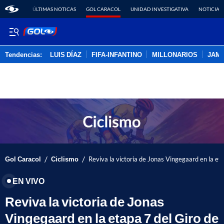
ÚLTIMAS NOTICAS
GOL CARACOL
UNIDAD INVESTIGATIVA
NOTICIAS
Tendencias:
LUIS DÍAZ
FIFA-INFANTINO
MILLONARIOS
JAM
PUBLICIDAD
/
/
Gol Caracol
Ciclismo
Reviva la victoria de Jonas Vingegaard en la eta
EN VIVO
Reviva la victoria de Jonas
Vingegaard en la etapa 7 del Giro de