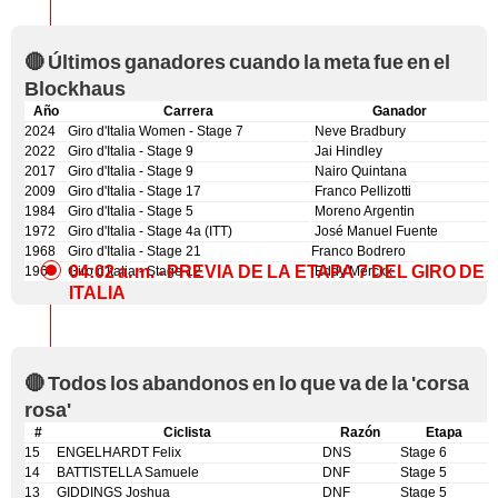
🔴 Últimos ganadores cuando la meta fue en el
Blockhaus
Año
Carrera
Ganador
2024
Giro d'Italia Women - Stage 7
Neve Bradbury
2022
Giro d'Italia - Stage 9
Jai Hindley
2017
Giro d'Italia - Stage 9
Nairo Quintana
2009
Giro d'Italia - Stage 17
Franco Pellizotti
1984
Giro d'Italia - Stage 5
Moreno Argentin
1972
Giro d'Italia - Stage 4a (ITT)
José Manuel Fuente
1968
Giro d'Italia - Stage 21
Franco Bodrero
04:02 a. m.
- PREVIA DE LA ETAPA 7 DEL GIRO DE
1967
Giro d'Italia - Stage 12
Eddy Merckx
ITALIA
🔴 Todos los abandonos en lo que va de la 'corsa
rosa'
#
Ciclista
Razón
Etapa
15
ENGELHARDT Felix
DNS
Stage 6
14
BATTISTELLA Samuele
DNF
Stage 5
13
GIDDINGS Joshua
DNF
Stage 5