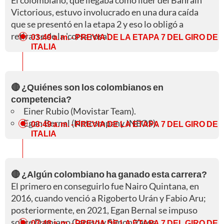
Victorious, estuvo involucrado en una dura caída
que se presentó en la etapa 2 y eso lo obligó a
retirarse de la 'corsa rosa'.
03:49 a. m.
- PREVIA DE LA ETAPA 7 DEL GIRO DE
ITALIA
🔴 ¿Quiénes son los colombianos en
competencia?
Einer Rubio (Movistar Team).
Egan Bernal (Netcompany INEOS).
03:49 a. m.
- PREVIA DE LA ETAPA 7 DEL GIRO DE
ITALIA
🔴 ¿Algún colombiano ha ganado esta carrera?
El primero en conseguirlo fue Nairo Quintana, en
2016, cuando venció a Rigoberto Urán y Fabio Aru;
posteriormente, en 2021, Egan Bernal se impuso
sobre Damiano Caruso y Simon Yates.
03:48 a. m.
- PREVIA DE LA ETAPA 7 DEL GIRO DE