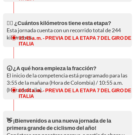
🚵‍♀️ ¿Cuántos kilómetros tiene esta etapa?
Esta jornada cuenta con un recorrido total de 244
kilómetros.
03:45 a. m.
- PREVIA DE LA ETAPA 7 DEL GIRO DE
ITALIA
🕣 ¿A qué hora empieza la fracción?
El inicio de la competencia está programado para las
3:55 de la mañana (Hora de Colombia) / 10:55 a.m.
(Hora de Italia).
03:44 a. m.
- PREVIA DE LA ETAPA 7 DEL GIRO DE
ITALIA
👋 ¡Bienvenidos a una nueva jornada de la
primera grande de ciclismo del año!
Conéctese con nosotros porque, a partir de ahora y