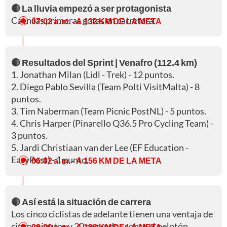
🔴 La lluvia empezó a ser protagonista
Caen las primeras gotas en carretera.
07:02 a. m.
- A 132 KM DE LA META
🔴 Resultados del Sprint | Venafro (112.4 km)
1. Jonathan Milan (Lidl - Trek) - 12 puntos.
2. Diego Pablo Sevilla (Team Polti VisitMalta) - 8
puntos.
3. Tim Naberman (Team Picnic PostNL) - 5 puntos.
4. Chris Harper (Pinarello Q36.5 Pro Cycling Team) -
3 puntos.
5. Jardi Christiaan van der Lee (EF Education -
EasyPost) - 1 punto.
06:02 a. m.
- A 156 KM DE LA META
🔴 Así está la situación de carrera
Los cinco ciclistas de adelante tienen una ventaja de
cinco minutos y 20 segundos sobre el pelotón.
06:00 a. m.
- A 198 KM DE LA META