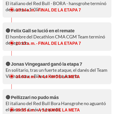
El italiano del Red Bull - BORA - hansgrohe terminó
de cuarto, a 1' 05''.
10:14 a. m.
- FINAL DE LA ETAPA 7
🔴 Felix Gall se lució en el remate
El hombre del Decathlon CMA CGM Team terminó
de segundo.
10:13 a. m.
- FINAL DE LA ETAPA 7
🔴 Jonas Vingegaard ganó la etapa 7
En solitario, tras un fuerte ataque, el danés del Team
Visma Lease a Bike se llevó la victoria.
10:03 a. m.
- A 4,4 KM DE LA META
🔴 Pellizzari no pudo más
El italiano del Red Bull Bora Hansgrohe no aguantó
el paso del danés y se quedó.
09:55 a. m.
- A 5,2 KM DE LA META