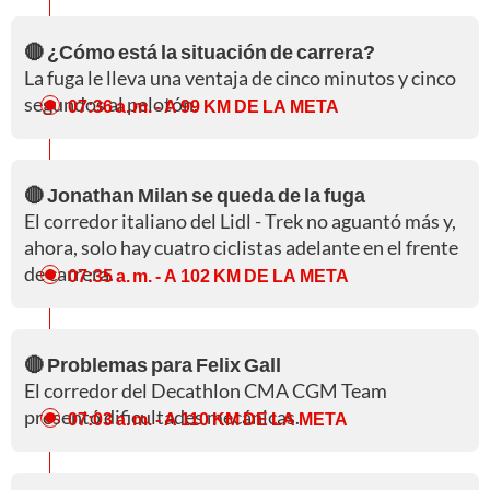
🔴 ¿Cómo está la situación de carrera?
La fuga le lleva una ventaja de cinco minutos y cinco
segundos al pelotón.
07:36 a. m.
- A 99 KM DE LA META
🔴 Jonathan Milan se queda de la fuga
El corredor italiano del Lidl - Trek no aguantó más y,
ahora, solo hay cuatro ciclistas adelante en el frente
de carrera.
07:35 a. m.
- A 102 KM DE LA META
🔴 Problemas para Felix Gall
El corredor del Decathlon CMA CGM Team
presentó dificultades mecánicas.
07:03 a. m.
- A 110 KM DE LA META