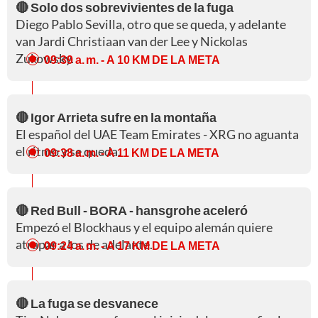
🔴 Solo dos sobrevivientes de la fuga
Diego Pablo Sevilla, otro que se queda, y adelante
van Jardi Christiaan van der Lee y Nickolas
Zukowsky.
09:39 a. m.
- A 10 KM DE LA META
🔴 Igor Arrieta sufre en la montaña
El español del UAE Team Emirates - XRG no aguanta
el ritmo y se queda.
09:38 a. m.
- A 11 KM DE LA META
🔴 Red Bull - BORA - hansgrohe aceleró
Empezó el Blockhaus y el equipo alemán quiere
atrapar a los de adelante.
09:24 a. m.
- A 17 KM DE LA META
🔴 La fuga se desvanece