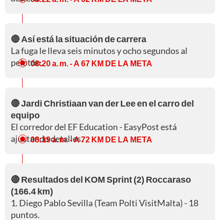
🔴 Así está la situación de carrera
La fuga le lleva seis minutos y ocho segundos al
pelotón.
08:20 a. m.
- A 67 KM DE LA META
🔴 Jardi Christiaan van der Lee en el carro del
equipo
El corredor del EF Education - EasyPost está
ajustando detalles.
08:19 a. m.
- A 72 KM DE LA META
🔴 Resultados del KOM Sprint (2) Roccaraso
(166.4 km)
1. Diego Pablo Sevilla (Team Polti VisitMalta) - 18
puntos.