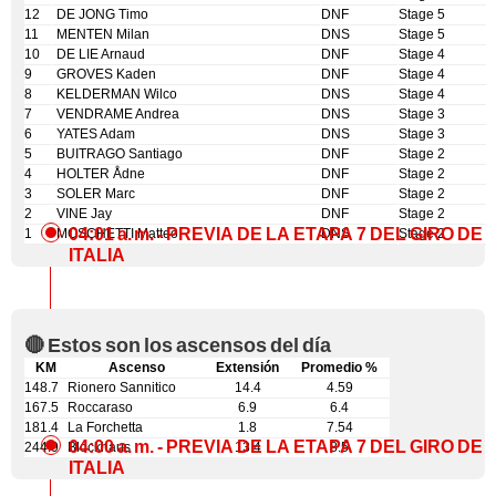
12
DE JONG Timo
DNF
Stage 5
11
MENTEN Milan
DNS
Stage 5
10
DE LIE Arnaud
DNF
Stage 4
9
GROVES Kaden
DNF
Stage 4
8
KELDERMAN Wilco
DNS
Stage 4
7
VENDRAME Andrea
DNS
Stage 3
6
YATES Adam
DNS
Stage 3
5
BUITRAGO Santiago
DNF
Stage 2
4
HOLTER Ådne
DNF
Stage 2
3
SOLER Marc
DNF
Stage 2
2
VINE Jay
DNF
Stage 2
04:01 a. m.
- PREVIA DE LA ETAPA 7 DEL GIRO DE
1
MOSCHETTI Matteo
DNS
Stage 2
ITALIA
🔴 Estos son los ascensos del día
KM
Ascenso
Extensión
Promedio %
148.7
Rionero Sannitico
14.4
4.59
167.5
Roccaraso
6.9
6.4
181.4
La Forchetta
1.8
7.54
04:00 a. m.
- PREVIA DE LA ETAPA 7 DEL GIRO DE
244.9
Blockhaus
13.4
8.5
ITALIA