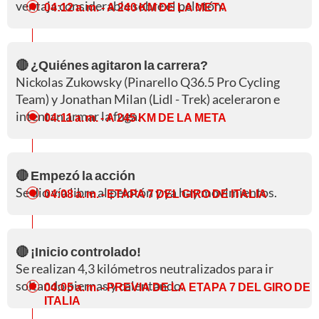
ventaja considerable sobre el pelotón.
04:12 a. m.
- A 240 KM DE LA META
🔴 ¿Quiénes agitaron la carrera?
Nickolas Zukowsky (Pinarello Q36.5 Pro Cycling
Team) y Jonathan Milan (Lidl - Trek) aceleraron e
intentan armar la fuga.
04:11 a. m.
- A 245 KM DE LA META
🔴 Empezó la acción
Se dio vía libre al pelotón y ya hay movimientos.
04:08 a. m.
- ETAPA 7 DEL GIRO DE ITALIA
🔴 ¡Inicio controlado!
Se realizan 4,3 kilómetros neutralizados para ir
soltando piernas y calentando.
04:05 a. m.
- PREVIA DE LA ETAPA 7 DEL GIRO DE
ITALIA