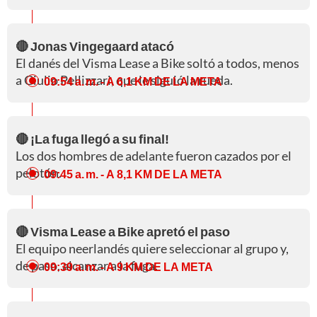
🔴 Jonas Vingegaard atacó
El danés del Visma Lease a Bike soltó a todos, menos
a Giulio Pellizzari, que le siguió la rueda.
09:54 a. m.
- A 6,1 KM DE LA META
🔴 ¡La fuga llegó a su final!
Los dos hombres de adelante fueron cazados por el
pelotón.
09:45 a. m.
- A 8,1 KM DE LA META
🔴 Visma Lease a Bike apretó el paso
El equipo neerlandés quiere seleccionar al grupo y,
de paso, alcanzar a la fuga.
09:39 a. m.
- A 9 KM DE LA META