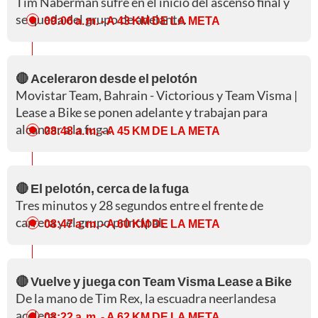
Tim Naberman sufre en el inicio del ascenso final y
se queda del grupo de adelante.
09:06 a. m.
- A 43 KM DE LA META
🔴 Aceleraron desde el pelotón
Movistar Team, Bahrain - Victorious y Team Visma |
Lease a Bike se ponen adelante y trabajan para
alcanzar a la fuga.
08:48 a. m.
- A 45 KM DE LA META
🔴 El pelotón, cerca de la fuga
Tres minutos y 28 segundos entre el frente de
carrera y el grupo principal.
08:47 a. m.
- A 60 KM DE LA META
🔴 Vuelve y juega con Team Visma Lease a Bike
De la mano de Tim Rex, la escuadra neerlandesa
acelera.
08:22 a. m.
- A 62 KM DE LA META