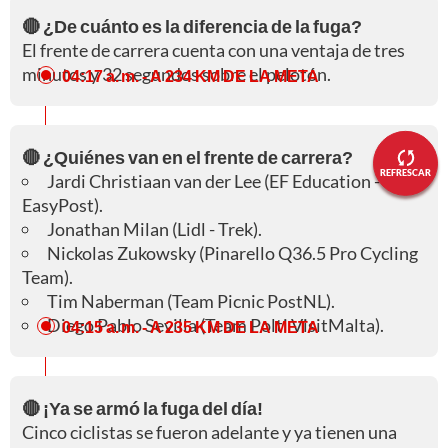
🔴 ¿De cuánto es la diferencia de la fuga?
El frente de carrera cuenta con una ventaja de tres
minutos y 32 segundos sobre el pelotón.
04:17 a. m.
- A 234 KM DE LA META
🔴 ¿Quiénes van en el frente de carrera?
REFRESCAR
Jardi Christiaan van der Lee (EF Education -
EasyPost).
Jonathan Milan (Lidl - Trek).
Nickolas Zukowsky (Pinarello Q36.5 Pro Cycling
Team).
Tim Naberman (Team Picnic PostNL).
Diego Pablo Sevilla (Team Polti VisitMalta).
04:15 a. m.
- A 235 KM DE LA META
🔴 ¡Ya se armó la fuga del día!
Cinco ciclistas se fueron adelante y ya tienen una