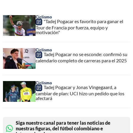
Ciclismo
"Tadej Pogacar es favorito para ganar el
Tour de Francia por fuerza, equipo y
motivación"
Ciclismo
Tadej Pogacar no se esconde: confirmó su
calendario completo de carreras para el 2025
Ciclismo
Tadej Pogacar y Jonas Vingegaard, a
cambiar de plan: UCI hizo un pedido que los
afectará
Siga nuestro canal para tener las noticias de
nuestras figuras, del fútbol colombiano e