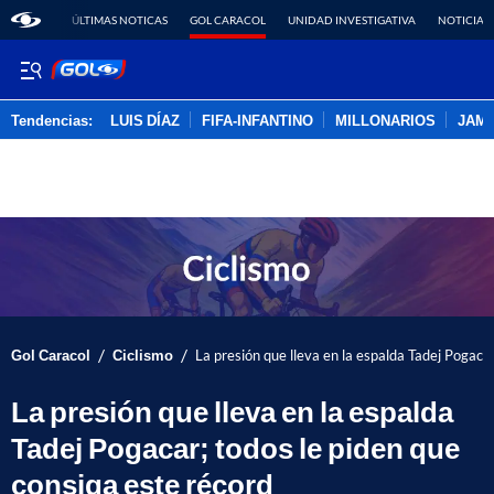
ÚLTIMAS NOTICAS
GOL CARACOL
UNIDAD INVESTIGATIVA
NOTICIAS
Tendencias:
LUIS DÍAZ
FIFA-INFANTINO
MILLONARIOS
JAM
PUBLICIDAD
/
/
Gol Caracol
Ciclismo
La presión que lleva en la espalda Tadej Pogacar
La presión que lleva en la espalda
Tadej Pogacar; todos le piden que
consiga este récord