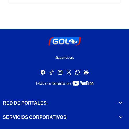
Síguenos en:
facebook
tiktok
instagram
twitter
whatsapp
google
youtube-
Más contenido en
footer
RED DE PORTALES
SERVICIOS CORPORATIVOS