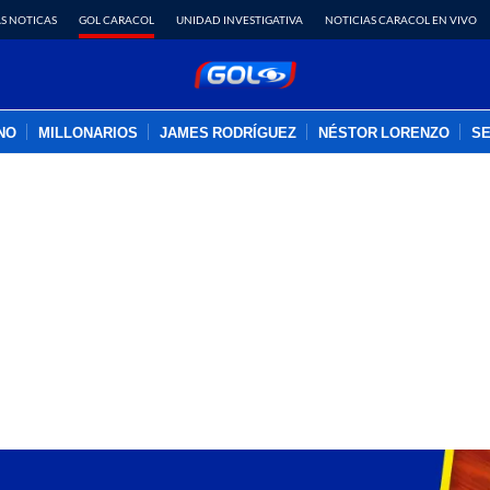
S NOTICAS
GOL CARACOL
UNIDAD INVESTIGATIVA
NOTICIAS CARACOL EN VIVO
INO
MILLONARIOS
JAMES RODRÍGUEZ
NÉSTOR LORENZO
SE
PUBLICIDAD