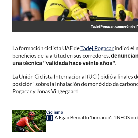
Tadej Pogacar, campeón del 
La formación ciclista UAE de
Tadej Pogacar
indicó el 
beneficios de la altitud en sus corredores,
denuncian
una técnica "validada hace veinte años"
.
La Unión Ciclista Internacional (UCI) pidió a finale
posición" sobre la inhalación de monóxido de carbono
Pogacar y Jonas Vingegaard.
Ciclismo
A Egan Bernal lo 'borraron': "INEOS no 