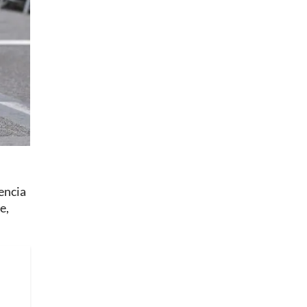
encia
e,