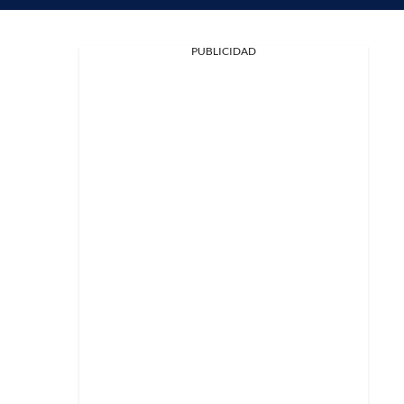
PUBLICIDAD
Facebook
X
Whatsapp