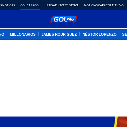
S NOTICAS
GOL CARACOL
UNIDAD INVESTIGATIVA
NOTICIAS CARACOL EN VIVO
INO
MILLONARIOS
JAMES RODRÍGUEZ
NÉSTOR LORENZO
SE
PUBLICIDAD