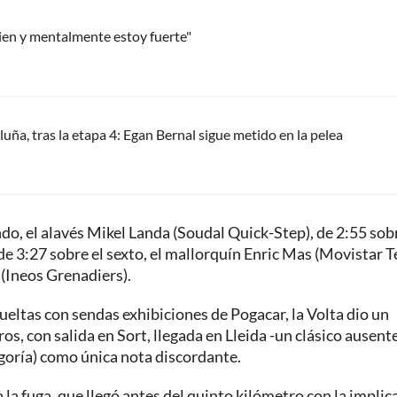
ien y mentalmente estoy fuerte"
luña, tras la etapa 4: Egan Bernal sigue metido en la pelea
ndo, el alavés Mikel Landa (Soudal Quick-Step), de 2:55 sobr
de 3:27 sobre el sexto, el mallorquín Enric Mas (Movistar T
 (Ineos Grenadiers).
ueltas con sendas exhibiciones de Pogacar, la Volta dio un
os, con salida en Sort, llegada en Lleida -un clásico ausent
egoría) como única nota discordante.
 la fuga, que llegó antes del quinto kilómetro con la implic