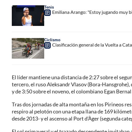
Tenis
Emiliana Arango: "Estoy jugando muy b
Ciclismo
Clasificación general de la Vuelta a Cata
El líder mantiene una distancia de 2:27 sobre el segu
tercero, el ruso Aleksandr Vlasov (Bora-Hansgrohe), 
y de 3:50 sobre el noveno, el colombiano Egan Bernal
Tras dos jornadas de alta montaña en los Pirineos res
respiro al pelotón con una etapa llana de 169 kilómetr
desde 2013- y el ascenso al Port d'Àger (segunda cat
El sol primaveral y el trazado descendente invitaban a