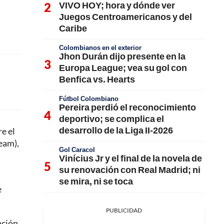
VIVO HOY; hora y dónde ver
Juegos Centroamericanos y del
Caribe
Colombianos en el exterior
Jhon Durán dijo presente en la
Europa League; vea su gol con
Benfica vs. Hearts
Fútbol Colombiano
Pereira perdió el reconocimiento
deportivo; se complica el
desarrollo de la Liga II-2026
e el
eam),
Gol Caracol
Vinícius Jr y el final de la novela de
su renovación con Real Madrid; ni
se mira, ni se toca
e
PUBLICIDAD
ación