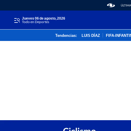
ÚLTIMA
jueves 06 de agosto, 2026
Todo en Deportes
Tendencias:
LUIS DÍAZ
FIFA-INFANT