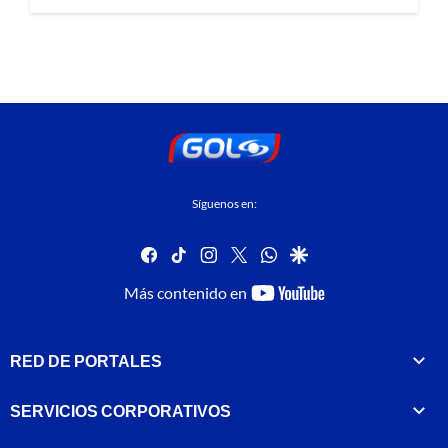
Síguenos en:
facebook
tiktok
instagram
twitter
whatsapp
google
youtube-
Más contenido en
footer
RED DE PORTALES
SERVICIOS CORPORATIVOS