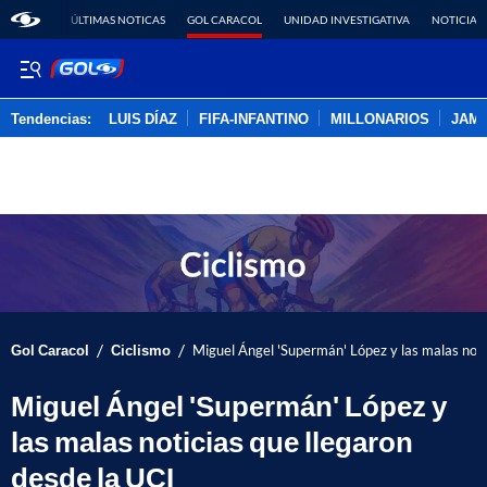
ÚLTIMAS NOTICAS
GOL CARACOL
UNIDAD INVESTIGATIVA
NOTICIAS
Tendencias:
LUIS DÍAZ
FIFA-INFANTINO
MILLONARIOS
JAM
PUBLICIDAD
/
/
Gol Caracol
Ciclismo
Miguel Ángel 'Supermán' López y las malas noti
Miguel Ángel 'Supermán' López y
las malas noticias que llegaron
desde la UCI