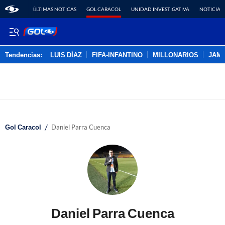
ÚLTIMAS NOTICAS
GOL CARACOL
UNIDAD INVESTIGATIVA
NOTICIAS
Tendencias:
LUIS DÍAZ
FIFA-INFANTINO
MILLONARIOS
JAM
PUBLICIDAD
/
Gol Caracol
Daniel Parra Cuenca
Daniel Parra Cuenca