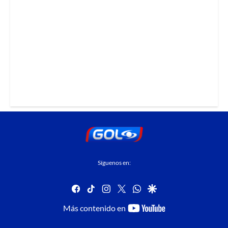
Síguenos en:
facebook
tiktok
instagram
twitter
whatsapp
google
youtube-
Más contenido en
footer