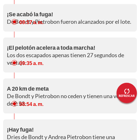
¡Se acabó la fuga!
De Bondt y Pietrobon fueron alcanzados por el lote.
09:57 a. m.
¡El pelotón acelera a toda marcha!
Los dos escapados apenas tienen 27 segundos de
ventaja.
09:35 a. m.
A 20 km de meta
De Bondt y Pietrobon no ceden y tienen una ventaja
REFRESCAR
de 2:53.
08:54 a. m.
¡Hay fuga!
Dries de Bondt y Andrea Pietrobon tiene una