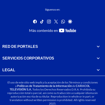
Síguenos en:
facebook
tiktok
instagram
twitter
whatsapp
google
youtube-
Más contenido en
footer
RED DE PORTALES
SERVICIOS CORPORATIVOS
LEGAL
El uso de este sitio web implica la aceptación de los
Términos y condiciones
y
Políticas de Tratamiento de la Información
de
CARACOL
TELEVISIÓN S.A.
Todos los Derechos Reservados D.R.A. Prohibida su
reproducción total o parcial, así como su traducción a cualquier idioma sin
autorización escrita de su titular. Reproduction in whole or in part, or
translation without written permission is prohibited. All rights reserved
2025.