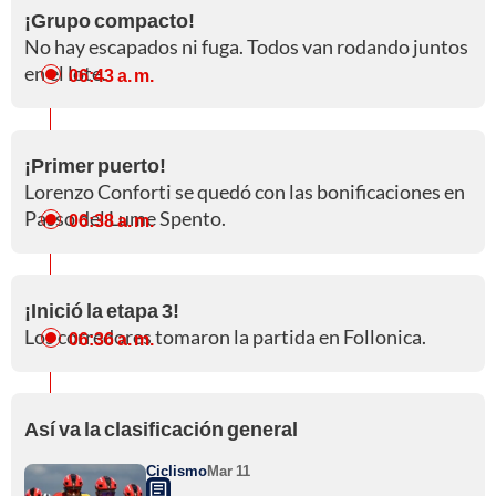
¡Grupo compacto!
No hay escapados ni fuga. Todos van rodando juntos
en el lote.
06:43 a. m.
¡Primer puerto!
Lorenzo Conforti se quedó con las bonificaciones en
Passo del Lume Spento.
06:38 a. m.
¡Inició la etapa 3!
Los corredores tomaron la partida en Follonica.
06:36 a. m.
Así va la clasificación general
Ciclismo
Mar 11