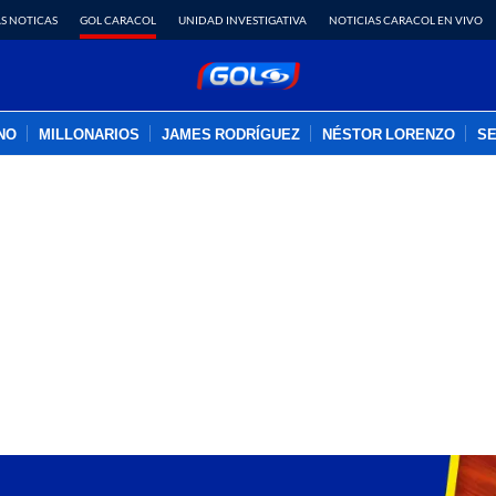
S NOTICAS
GOL CARACOL
UNIDAD INVESTIGATIVA
NOTICIAS CARACOL EN VIVO
INO
MILLONARIOS
JAMES RODRÍGUEZ
NÉSTOR LORENZO
SE
PUBLICIDAD