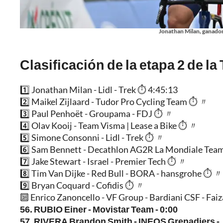
Jonathan Milan, ganador 
Clasificación de la etapa 2 de la
1️⃣ Jonathan Milan - Lidl - Trek ⏱️ 4:45:13
2️⃣ Maikel Zijlaard - Tudor Pro Cycling Team ⏱️ 〃
3️⃣ Paul Penhoët - Groupama - FDJ ⏱️ 〃
4️⃣ Olav Kooij - Team Visma | Lease a Bike ⏱️ 〃
5️⃣ Simone Consonni - Lidl - Trek ⏱️ 〃
6️⃣ Sam Bennett - Decathlon AG2R La Mondiale Tea
7️⃣ Jake Stewart - Israel - Premier Tech ⏱️ 〃
8️⃣ Tim Van Dijke - Red Bull - BORA - hansgrohe ⏱️ 〃
9️⃣ Bryan Coquard - Cofidis ⏱️ 〃
🔟 Enrico Zanoncello - VF Group - Bardiani CSF - Fai
56. RUBIO Einer - Movistar Team - 0:00
57. RIVERA Brandon Smith - INEOS Grenadiers - ,