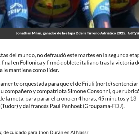
Jonathan Milan, ganador de la etapa 2 de la Tirreno Adriático 2025.
Getty 
istas del mundo, no defraudó este martes en la segunda eta
final en Follonica y firmó doblete italiano tras la victoria d
e le mantiene como líder.
tamente orquestada para que el de Friuli (norte) sentenciar
e su compañero y compatriota Simone Consonni, que rubric
de la meta, para parar el crono en 4 horas, 45 minutos y 13
d (Tudor) y del francés Paul Penhoet (Groupama-FDJ).
do; de cuidado para Jhon Durán en Al Nassr