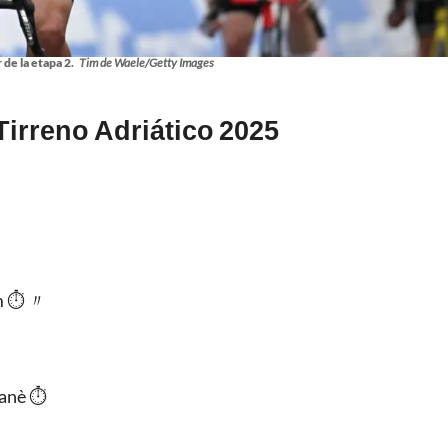
de la etapa 2.
Tim de Waele/Getty Images
 Tirreno Adriático 2025
m ⏱️ 〃
zanè ⏱️
,