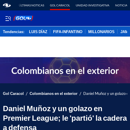
ÚLTIMAS NOTICAS
GOL CARACOL
UNIDAD INVESTIGATIVA
NOTICIAS
Tendencias:
LUIS DÍAZ
FIFA-INFANTINO
MILLONARIOS
JAM
PUBLICIDAD
/
/
Gol Caracol
Colombianos en el exterior
Daniel Muñoz y un golazo en 
Daniel Muñoz y un golazo en
Premier League; le 'partió' la cadera
a defensa