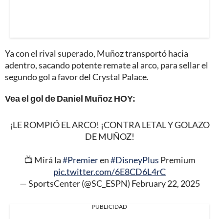
Ya con el rival superado, Muñoz transportó hacia
adentro, sacando potente remate al arco, para sellar el
segundo gol a favor del Crystal Palace.
Vea el gol de Daniel Muñoz HOY:
¡LE ROMPIÓ EL ARCO! ¡CONTRA LETAL Y GOLAZO
DE MUÑOZ!
📺 Mirá la
#Premier
en
#DisneyPlus
Premium
pic.twitter.com/6E8CD6L4rC
— SportsCenter (@SC_ESPN)
February 22, 2025
PUBLICIDAD