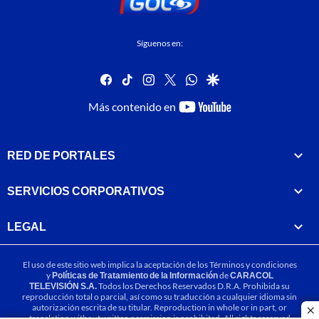
Síguenos en:
facebook
tiktok
instagram
twitter
whatsapp
google
youtube-
Más contenido en
footer
RED DE PORTALES
SERVICIOS CORPORATIVOS
LEGAL
El uso de este sitio web implica la aceptación de los
Términos y condiciones
y
Políticas de Tratamiento de la Información
de
CARACOL
TELEVISIÓN S.A.
Todos los Derechos Reservados D.R.A. Prohibida su
reproducción total o parcial, así como su traducción a cualquier idioma sin
autorización escrita de su titular. Reproduction in whole or in part, or
cl
translation without written permission is prohibited. All rights reserved