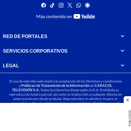
facebook
tiktok
instagram
twitter
whatsapp
google
youtube-
Más contenido en
footer
RED DE PORTALES
SERVICIOS CORPORATIVOS
LEGAL
El uso de este sitio web implica la aceptación de los
Términos y condiciones
y
Políticas de Tratamiento de la Información
de
CARACOL
TELEVISIÓN S.A.
Todos los Derechos Reservados D.R.A. Prohibida su
reproducción total o parcial, así como su traducción a cualquier idioma sin
autorización escrita de su titular. Reproduction in whole or in part, or
cl
translation without written permission is prohibited. All rights reserved
2025.
PUBLICIDA
MIEMBRO DE: