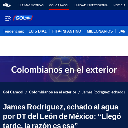
ÚLTIMAS NOTICAS
GOL CARACOL
UNIDAD INVESTIGATIVA
NOTICIAS
Tendencias:
LUIS DÍAZ
FIFA-INFANTINO
MILLONARIOS
JAM
PUBLICIDAD
/
/
Gol Caracol
Colombianos en el exterior
James Rodríguez, echado al 
James Rodríguez, echado al agua
por DT del León de México: “Llegó
tarde, la razón es esa”