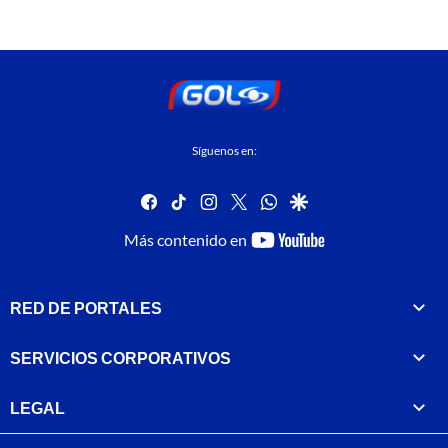
Síguenos en:
facebook
tiktok
instagram
twitter
whatsapp
google
youtube-
Más contenido en
footer
RED DE PORTALES
SERVICIOS CORPORATIVOS
LEGAL