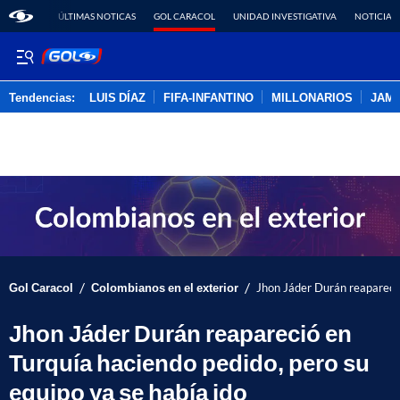
ÚLTIMAS NOTICAS
GOL CARACOL
UNIDAD INVESTIGATIVA
NOTICIAS
Tendencias:
LUIS DÍAZ
FIFA-INFANTINO
MILLONARIOS
JAM
PUBLICIDAD
/
/
Gol Caracol
Colombianos en el exterior
Jhon Jáder Durán reapareció
Jhon Jáder Durán reapareció en
Turquía haciendo pedido, pero su
equipo ya se había ido