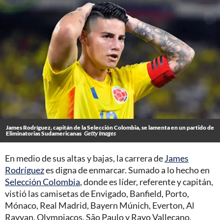
James Rodríguez, capitán de la Selección Colombia, se lamenta en un partido de
Eliminatorias Sudamericanas
Getty Images
En medio de sus altas y bajas, la carrera de
James
Rodríguez
es digna de enmarcar. Sumado a lo hecho en
Selección Colombia
, donde es líder, referente y capitán,
vistió las camisetas de Envigado, Banfield, Porto,
Mónaco, Real Madrid, Bayern Múnich, Everton, Al
Rayyan, Olympiacos, São Paulo y Rayo Vallecano,