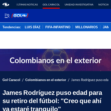
ÚLTIMAS NOTICAS
GOL CARACOL
UNIDAD INVESTIGATIVA
NOTICIAS
Tendencias:
LUIS DÍAZ
FIFA-INFANTINO
MILLONARIOS
JAM
PUBLICIDAD
/
/
Gol Caracol
Colombianos en el exterior
James Rodríguez puso edad pa
James Rodríguez puso edad para
su retiro del fútbol: "Creo que ahí
ya estaré tranquilo"