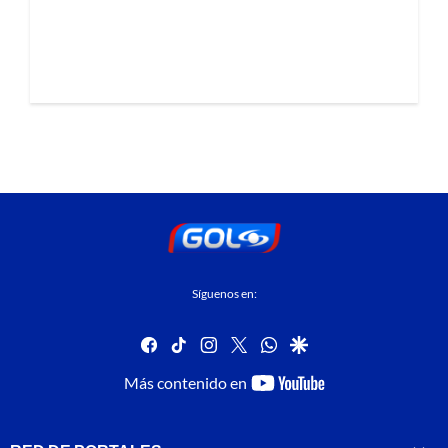
Síguenos en:
facebook
tiktok
instagram
twitter
whatsapp
google
youtube-
Más contenido en
footer