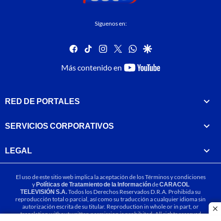
Síguenos en:
facebook
tiktok
instagram
twitter
whatsapp
google
youtube-
Más contenido en
footer
RED DE PORTALES
SERVICIOS CORPORATIVOS
LEGAL
El uso de este sitio web implica la aceptación de los
Términos y condiciones
y
Políticas de Tratamiento de la Información
de
CARACOL
TELEVISIÓN S.A.
Todos los Derechos Reservados D.R.A. Prohibida su
reproducción total o parcial, así como su traducción a cualquier idioma sin
autorización escrita de su titular. Reproduction in whole or in part, or
cl
translation without written permission is prohibited. All rights reserved