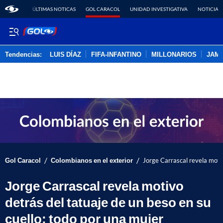
ÚLTIMAS NOTICAS
GOL CARACOL
UNIDAD INVESTIGATIVA
NOTICIAS
Tendencias:
LUIS DÍAZ
FIFA-INFANTINO
MILLONARIOS
JAM
PUBLICIDAD
/
/
Gol Caracol
Colombianos en el exterior
Jorge Carrascal revela motiv
Jorge Carrascal revela motivo
detrás del tatuaje de un beso en su
cuello; todo por una mujer