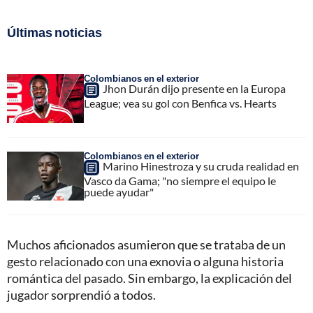
Últimas noticias
Colombianos en el exterior
Jhon Durán dijo presente en la Europa
League; vea su gol con Benfica vs. Hearts
Colombianos en el exterior
Marino Hinestroza y su cruda realidad en
Vasco da Gama; "no siempre el equipo le
puede ayudar"
Muchos aficionados asumieron que se trataba de un
gesto relacionado con una exnovia o alguna historia
romántica del pasado. Sin embargo, la explicación del
jugador sorprendió a todos.