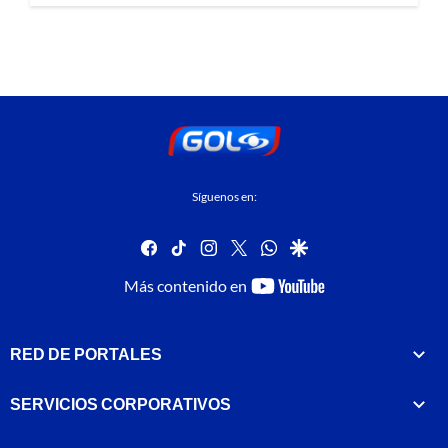
Síguenos en:
facebook
tiktok
instagram
twitter
whatsapp
google
youtube-
Más contenido en
footer
RED DE PORTALES
SERVICIOS CORPORATIVOS