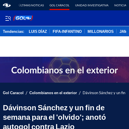
ÚLTIMAS NOTICAS
GOL CARACOL
UNIDAD INVESTIGATIVA
NOTICIAS
Tendencias:
LUIS DÍAZ
FIFA-INFANTINO
MILLONARIOS
JAM
PUBLICIDAD
/
/
Gol Caracol
Colombianos en el exterior
Dávinson Sánchez y un fin de
Dávinson Sánchez y un fin de
semana para el 'olvido'; anotó
autogol contra Lazio