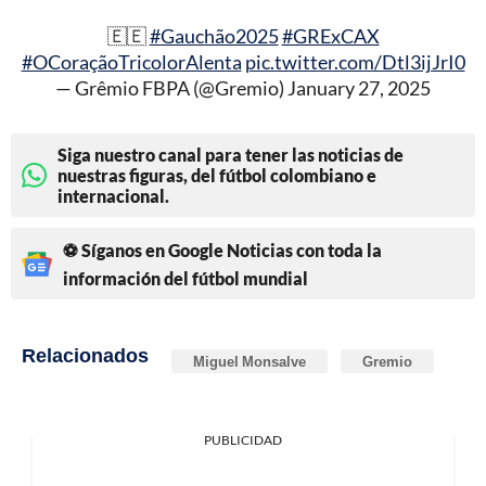
🇪🇪
#Gauchão2025
#GRExCAX
#OCoraçãoTricolorAlenta
pic.twitter.com/Dtl3ijJrI0
— Grêmio FBPA (@Gremio)
January 27, 2025
Siga nuestro canal para tener las noticias de
nuestras figuras, del fútbol colombiano e
internacional.
⚽ Síganos en Google Noticias con toda la
información del fútbol mundial
Relacionados
Miguel Monsalve
Gremio
PUBLICIDAD