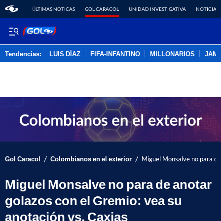
ÚLTIMAS NOTICAS
GOL CARACOL
UNIDAD INVESTIGATIVA
NOTICIAS
Tendencias:
LUIS DÍAZ
FIFA-INFANTINO
MILLONARIOS
JAM
PUBLICIDAD
/
/
Gol Caracol
Colombianos en el exterior
Miguel Monsalve no para de 
Miguel Monsalve no para de anotar
golazos con el Gremio: vea su
anotación vs. Caxias