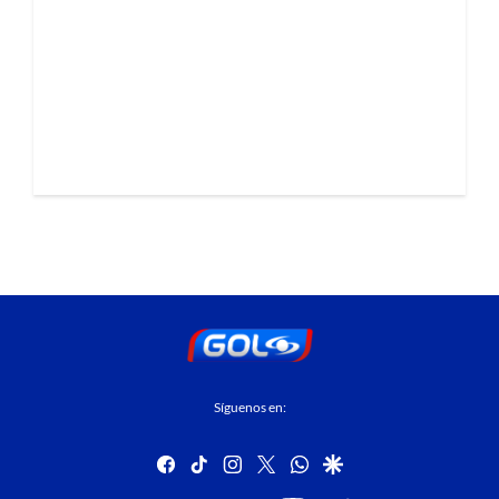
Síguenos en:
facebook
tiktok
instagram
twitter
whatsapp
google