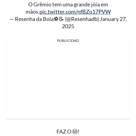
O Grêmio tem uma grande jóia em
mãos.
pic.twitter.com/nfBZo17PVW
— Resenha da Bola⚽📝 (@Resenhadb)
January 27,
2025
PUBLICIDAD
FAZ O Ⓜ️!