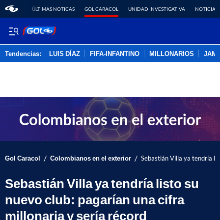
ÚLTIMAS NOTICAS
GOL CARACOL
UNIDAD INVESTIGATIVA
NOTICIAS
Tendencias:
LUIS DÍAZ
FIFA-INFANTINO
MILLONARIOS
JAM
PUBLICIDAD
/
/
Gol Caracol
Colombianos en el exterior
Sebastián Villa ya tendría li
Sebastián Villa ya tendría listo su
nuevo club: pagarían una cifra
millonaria y sería récord