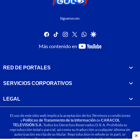
Síguenos en:
facebook
tiktok
instagram
twitter
whatsapp
google
youtube-
Más contenido en
footer
RED DE PORTALES
SERVICIOS CORPORATIVOS
LEGAL
El uso de este sitio web implica la aceptación de los
Términos y condiciones
y
Políticas de Tratamiento de la Información
de
CARACOL
TELEVISIÓN S.A.
Todos los Derechos Reservados D.R.A. Prohibida su
reproducción total o parcial, así como su traducción a cualquier idioma sin
autorización escrita de su titular. Reproduction in whole or in part, or
cl
translation without written permission is prohibited. All rights reserved